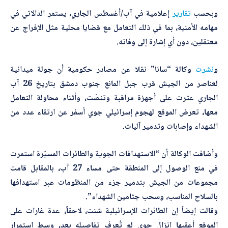
وبحسب
تقارير
إعلامية في آب/أغسطس الجاري، يستمر الدالاتي في
مهامه الأمنية، بما في ذلك التعامل مع قضايا محلية مثل الإفراج عن
معتقلين، دون أي إشارة إلى وفاته.
و
نشرت
وكالة “سانا” نقلا عن مصادر حكومية أن جولة ميدانية
لعناصر من الجيش قرب جبل المانع جنوب دمشق بتاريخ 26 آب
الجاري عثرت على أجهزة مراقبة وتنصّت، وأثناء محاولة التعامل
معها، تعرض الموقع لهجوم إسرائيلي جوي أسفر عن ارتقاء عدد من
الشهداء وإصابات وتدمير آليات.
وأضافت الوكالة أن “الاستهدافات الجوية والطائرات المسيّرة استمرت
في منع الوصول إلى المنطقة حتى مساء 27 آب، بالمقابل قامت
مجموعات من الجيش بتدمير جزء من المنظومات عبر استهدافها
بالسلاح المناسب، وسحب جثامين الشهداء”.
وقالت إيضاً إن الطائرات الإسرائيلية شنت، لاحقاً، عدة غارات على
الموقع أعقبها إنزال جوي لم تُعرف تفاصيله بعد، وسط استمرار