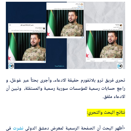
*
اسم المصحّح
*
بريدك الإلكتروني
ا
*
الموضوع
س
م
ا
تحرى فريق ترو بلاتفورم حقيقة الادعاء، وأجرى بحثاً عبر غوغل، و
س
م
راجع حسابات رسمية للمؤسسات سورية رسمية والمستقلة، وتبين أن
*
*
التصحيح
الادعاء ملفق.
نتائج البحث والتحري:
-أظهر البحث أن الصفحة الرسمية لمعرض دمشق الدولي
نشرت
في