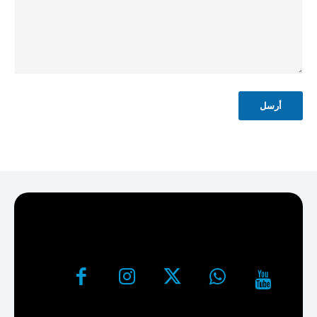
ل
ك
ت
ر
و
ن
ي
ا
أرسل
س
م
*