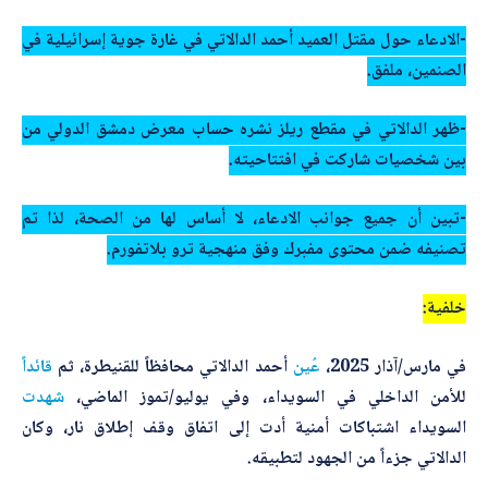
-الادعاء حول مقتل العميد أحمد الدالاتي في غارة جوية إسرائيلية في
الصنمين، ملفق.
-ظهر الدالاتي في مقطع ريلز نشره حساب معرض دمشق الدولي من
بين شخصيات شاركت في افتتاحيته.
-تبين أن جميع جوانب الادعاء، لا أساس لها من الصحة، لذا تم
تصنيفه ضمن محتوى مفبرك وفق منهجية ترو بلاتفورم.
خلفية:
في مارس/آذار 2025،
عُين
أحمد الدالاتي محافظاً للقنيطرة، ثم
قائداً
للأمن الداخلي في السويداء، وفي يوليو/تموز الماضي،
شهدت
السويداء اشتباكات أمنية أدت إلى اتفاق وقف إطلاق نار، وكان
الدالاتي جزءاً من الجهود لتطبيقه.