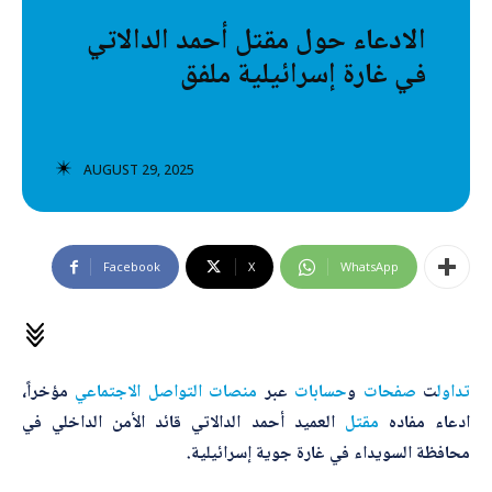
تصنيفات إضافية
الادعاء حول مقتل أحمد الدالاتي
في غارة إسرائيلية ملفق
المعلومات الخاطئة
المعلومات المضللة
تحقق
AUGUST 29, 2025
رئيسية
Facebook
X
WhatsApp
تداول
ت
صفحات
و
حسابات
عبر
منصات
التواصل
الاجتماعي
مؤخراً،
ادعاء مفاده
مقتل
العميد أحمد الدالاتي قائد الأمن الداخلي في
محافظة السويداء في غارة جوية إسرائيلية.