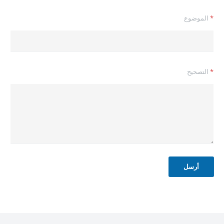
*
الموضوع
ا
*
التصحيح
س
م
ا
ل
إ
ل
ك
ت
ر
و
أرسل
ن
ي
ا
س
م