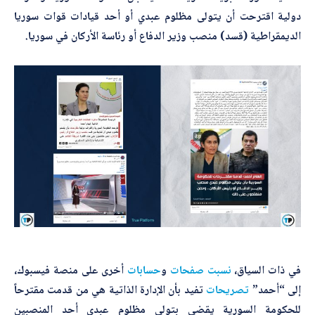
*
اسم المصحّح
دولية اقترحت أن يتولى مظلوم عبدي أو أحد قيادات قوات سوريا
الديمقراطية (قسد) منصب وزير الدفاع أو رئاسة الأركان في سوريا.
*
بريدك الإلكتروني
ا
*
الموضوع
س
م
ا
ل
م
ص
*
التصحيح
حّ
ح
ا
في ذات السياق،
نسبت
صفحات
و
حسابات
أخرى على منصة فيسبوك،
ل
ت
إلى “أحمد”
تصريحات
تفيد بأن الإدارة الذاتية هي من قدمت مقترحاً
ص
للحكومة السورية يقضي بتولي مظلوم عبدي أحد المنصبين
ح