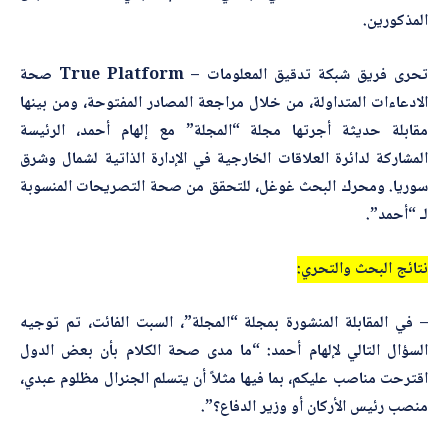
ي
المذكورين.
ح
أرسل
تحرى فريق شبكة تدقيق المعلومات – True Platform صحة
الادعاءات المتداولة، من خلال مراجعة المصادر المفتوحة، ومن بينها
مقابلة حديثة أجرتها مجلة “المجلة” مع إلهام أحمد، الرئيسة
المشاركة لدائرة العلاقات الخارجية في الإدارة الذاتية لشمال وشرق
سوريا. ومحرك البحث غوغل، للتحقق من صحة التصريحات المنسوبة
لـ “أحمد”.
نتائج البحث والتحري:
– في المقابلة المنشورة بمجلة “المجلة”، السبت الفائت، تم توجيه
السؤال التالي لإلهام أحمد: “ما مدى صحة الكلام بأن بعض الدول
اقترحت مناصب عليكم، بما فيها مثلاً أن يتسلم الجنرال مظلوم عبدي،
منصب رئيس الأركان أو وزير الدفاع؟”.