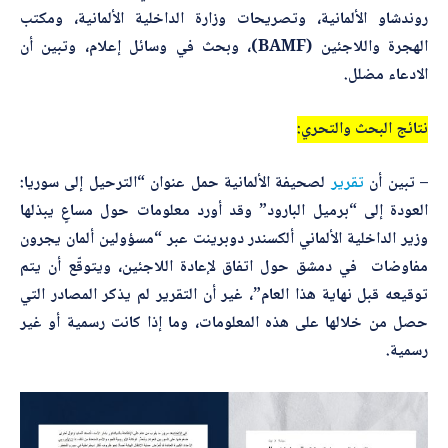
روندشاو الألمانية، وتصريحات وزارة الداخلية الألمانية، ومكتب
الهجرة واللاجئين (BAMF)، وبحث في وسائل إعلام، وتبين أن
أرسل
الادعاء مضلل.
نتائج البحث والتحري:
– تبين أن
تقرير
لصحيفة الألمانية حمل عنوان “الترحيل إلى سوريا:
العودة إلى “برميل البارود” وقد
أورد معلومات حول مساعٍ يبذلها
وزير الداخلية الألماني ألكسندر دوبرينت عبر “مسؤولين ألمان يجرون
مفاوضات في دمشق حول اتفاق لإعادة اللاجئين، ويتوقّع أن يتم
توقيعه قبل نهاية هذا العام”، غير أن التقرير لم يذكر المصادر التي
حصل من خلالها على هذه المعلومات، وما إذا كانت رسمية أو غير
رسمية.