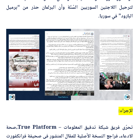
*
اسم المصحّح
لترحيل اللاجئين السوريين السُنّة وأن البرلمان حذر من “برميل
البارود” في سوريا.
*
بريدك الإلكتروني
ا
*
الموضوع
س
م
*
*
*
التصحيح
الإجراء:
تحرّى فريق
شبكة تدقيق المعلومات – True Platform،
ص
حة
الادعاء، فراجع النسخة الأصلية للمقال المنشور في صحيفة فرانكفورت