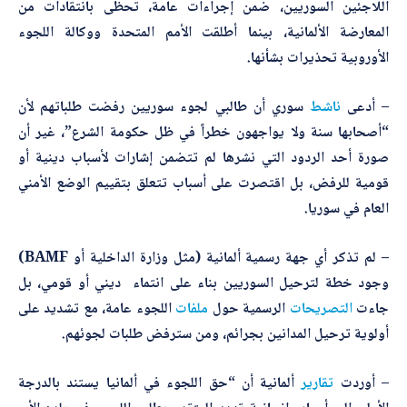
اللاجئين السوريين، ضمن إجراءات عامة، تحظى بانتقادات من
المعارضة الألمانية، بينما أطلقت الأمم المتحدة ووكالة اللجوء
الأوروبية تحذيرات بشأنها.
– أدعى
ناشط
سوري أن طالبي لجوء سوريين رفضت طلباتهم لأن
“أصحابها سنة ولا يواجهون خطراً في ظل حكومة الشرع”، غير أن
صورة أحد الردود التي نشرها لم تتضمن إشارات لأسباب دينية أو
قومية للرفض، بل اقتصرت على أسباب تتعلق بتقييم الوضع الأمني
العام في سوريا.
– لم تذكر أي جهة رسمية ألمانية (مثل وزارة الداخلية أو BAMF)
وجود خطة لترحيل السوريين بناء على انتماء ديني أو قومي، بل
جاءت
التصريحات
الرسمية حول
ملفات
اللجوء عامة، مع تشديد على
أولوية ترحيل المدانين بجرائم، ومن سترفض طلبات لجوئهم.
– أوردت
تقارير
ألمانية أن “حق اللجوء في ألمانيا يستند بالدرجة