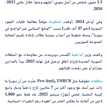
1.3 مليون شخص من أصل سوري، أغلبهم وصلوا خلال عامي 2015–
2016.
وفي أواخر 2024 ,أوقفت
الحكومة
مؤقتاً معالجة طلبات اللجوء
السورية (نحو 47 ألف طلب) بسبب “الوضع السياسي غير الواضح في
سوريا”، وسط ضغوط من أحزاب يمينية تطالب بإعادة تقييم الحماية
الممنوحة للسوريين.
وكشف وزير
الداخلية
ألكسندر دوبريندت عن مفاوضات مع السلطات
السورية الجديدة لإبرام اتفاق ترحيل قبل نهاية 2025، يبدأ بالمدانين
بجرائم أو ممن رُفضت طلباتهم.
منظمات
حقوقية مثل UNHCR وPro Asyl حذّرت من أن سوريا ما
زالت غير آمنة، مع وجود أكثر من 7 ملايين نازح داخلياً ودمار واسع
للبنية التحتية. فحتى أيلول/ سبتمبر 2025، عاد فقط نحو 1,800
لاجئ من ألمانيا، ما يعكس الحذر من العودة رغم التغيرات السياسية.