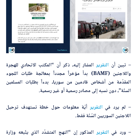
– تبين أن
التقرير
المشار إليه، ذكر أن “المكتب الاتحادي للهجرة
واللاجئين (BAMF) بدأ مؤخراً مجدداً بمعالجة طلبات اللجوء
المقدّمة من أشخاص قادمين من سوريا، بدءاً بطلبات المسلمين
السنّة”، دون نسبه إلى مصادر رسمية أو غير رسمية.
– لم يرد في
التقرير
أيّة معلومات حول خطة تستهدف ترحيل
اللاجئين السوريين السُنّة فقط.
– ورد في
التقرير
المذكور إن “النهج المتشدّد الذي يتّبعه وزارة