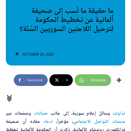
تصنيفات إضافية
ما حقيقة ما نُسب إلى صحيفة
ألمانية عن تخطيط الحكومة
المعلومات الخاطئة
لترحيل اللاجئين السوريين السُنّة؟
المعلومات المضللة
تحقق
OCTOBER 25, 2025
رئيسية
Facebook
X
WhatsApp
تداولت
وسائل إعلام سورية، إلى جانب
حسابات
وصفحات عبر
منصات
التواصل
الاجتماعي
، مؤخراً،
ادعاء
مفاده أن صحيفة
فرانكفورت روندشاو الألمانية، ذكرت أن الحكومة الألمانية تخطط