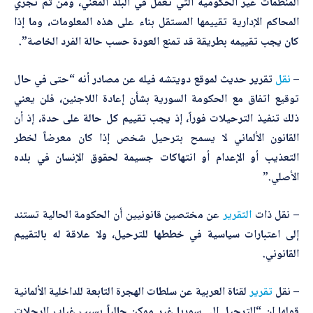
المنظمات غير الحكومية التي تعمل في البلد المعني، ومن ثم تجري
المحاكم الإدارية تقييمها المستقل بناء على هذه المعلومات، وما إذا
كان يجب تقييمه بطريقة قد تمنع العودة حسب حالة الفرد الخاصة”.
–
نقل
تقرير حديث لموقع دويتشه فيله عن مصادر أنه “حتى في حال
توقيع اتفاق مع الحكومة السورية بشأن إعادة اللاجئين، فلن يعني
ذلك تنفيذ الترحيلات فوراً، إذ يجب تقييم كل حالة على حدة، إذ أن
القانون الألماني لا يسمح بترحيل شخص إذا كان معرضاً لخطر
التعذيب أو الإعدام أو انتهاكات جسيمة لحقوق الإنسان في بلده
الأصلي.”
– نقل ذات
التقرير
عن مختصين قانونيين أن الحكومة الحالية تستند
إلى اعتبارات سياسية في خططها للترحيل، ولا علاقة له بالتقييم
القانوني.
– نقل
تقرير
لقناة العربية عن سلطات الهجرة التابعة للداخلية الألمانية
قولها إن “الترحيل إلى سوريا غير ممكن حالياً بسبب غياب الرحلات