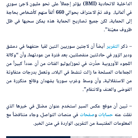
الداخلية الاتحادية (BMI) يؤثر إجمالاً على نحو مليون لاجئ سوري
في ألمانيا، وقد تمّ الاعتراف بحوالي 660 ألفاً منهم كأشخاص بحاجة
إلى الحماية، لكن جميع تصاريح الحماية هذه يمكن سحبها في ظل
ظروف معيّنة”.
– ذكر
التقرير
أيضاً أن لاجئين سوريين اثنين لقيا حتفهما في دمشق
ودير الزور في حادثتين منفصلتين، بعد فترة من عودتهما، وأن “وكالة
اللجوء الأوروبية حذّرت في تموز/يوليو الفئات من أن عدداً كبيراً من
الجماعات المسلحة ما زالت تنشط في البلاد، وتعمل بدرجات متفاوتة
من الاستقلالية، وأن وسط وغرب سوريا يشهدان وقائع متكررة من
الفوضى والعنف والانتقام”.
– تبين أن موقع عكس السير استخدم عنوان مضلل في خبرها الذي
نقلت عنه
حسابات
و
صفحات
في منصات التواصل، وجاء متناقضاً مع
المعلومات المقتبسة من التقرير، الواردة في متن الخبر.