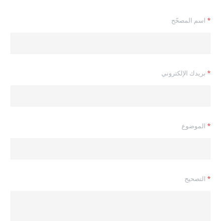
ب
*
اسم المصحّح
ر
ي
د
ك
*
ا
*
بريدك الإلكتروني
س
م
*
الموضوع
*
التصحيح