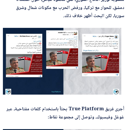
*
اسم المصحّح
دمشق، للحوار مع تركيا، ورفض الحرب مع مكونات شمال وشرق
سوريا، لكن البحث أظهر خلاف ذلك.
ا
*
بريدك الإلكتروني
س
م
ب
ر
ي
د
*
الموضوع
ك
ا
ل
ت
ص
ح
*
التصحيح
ي
ح
أجرى فريق
True Platform
بحثاً باستخدام كلمات مفتاحية، عبر
غوغل وفيسبوك، وتوصل إلى مجموعة نقاط: