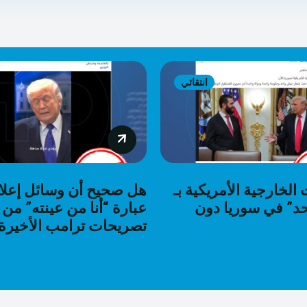
انتقائي
لخارجية الأمريكية بـ
هل صحيح أن وسائل إعل
د” في سوريا دون
عبارة “أنا من عينته” من
تصريحات ترامب الأخيرة