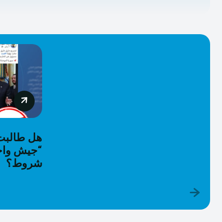
هل طالبت ا
“جيش واح
شروط؟