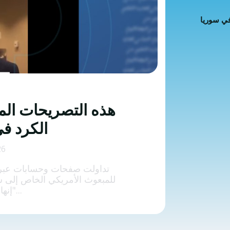
 كراهية
في سوريا
ت إضافية
 الخاطئة
 المضللة
تحقق
هذه التصريحات الم
رئيسية
الكرد في
26
تداولت صفحات وحسابات عبر م
للمبعوث الأمريكي الخاص إلى سو
"إنها خطوة كبيرة للكرد...