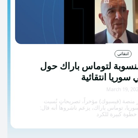
انتقائي
نسوبة لتوماس باراك حول
 سوريا انتقائية
March 19, 20
نصة (فيسبوك) مؤخراً، تصريحاتٍ نُسبت
ريا، توماس باراك، يزعم ناشروها أنه قال: