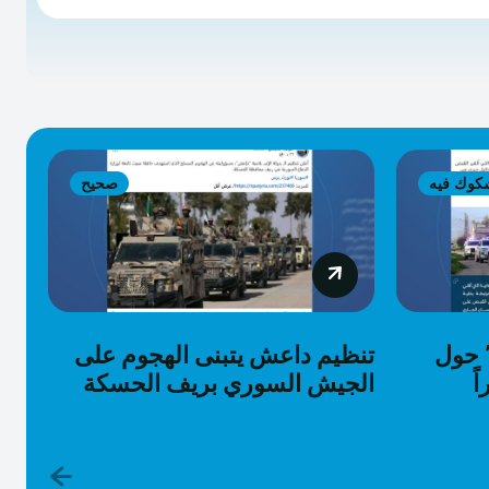
كوك فيه
صحيح
” حول
تنظيم داعش يتبنى الهجوم على
ً
الجيش السوري بريف الحسكة