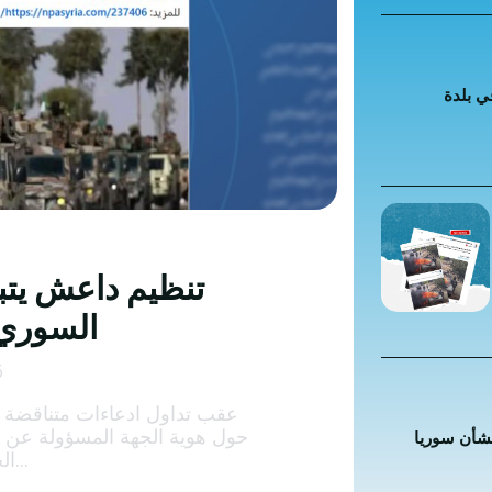
 كراهية
ت إضافية
ي بلدة
 الخاطئة
 المضللة
تحقق
رئيسية
تنظيم داعش يتب
السوري
6
عقب تداول ادعاءات متناقضة 
حول هوية الجهة المسؤولة عن 
بشأن سوريا
الحسكة، بين اتهام...