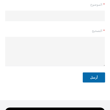
ا
*
الموضوع
س
م
*
ا
ل
م
*
التصحيح
ص
حّ
ح
أرسل