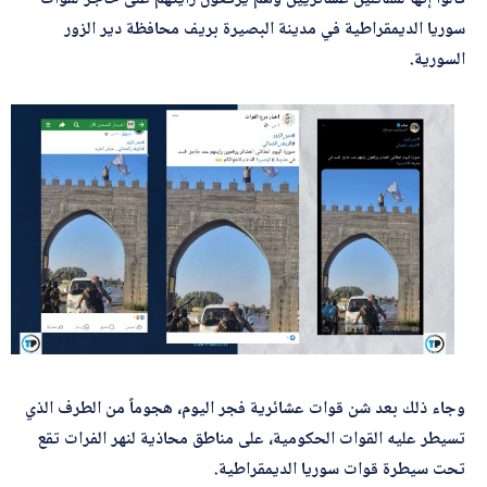
*
اسم المصحّح
ل
سوريا الديمقراطية في مدينة البصيرة بريف محافظة دير الزور
م
السورية.
و
ض
و
ع
*
بريدك الإلكتروني
*
ا
ل
إ
ل
ك
*
الموضوع
ت
ر
و
ن
ي
*
التصحيح
وجاء ذلك بعد شن قوات عشائرية فجر اليوم، هجوماً من الطرف الذي
تسيطر عليه القوات الحكومية، على مناطق محاذية لنهر الفرات تقع
تحت سيطرة قوات سوريا الديمقراطية.