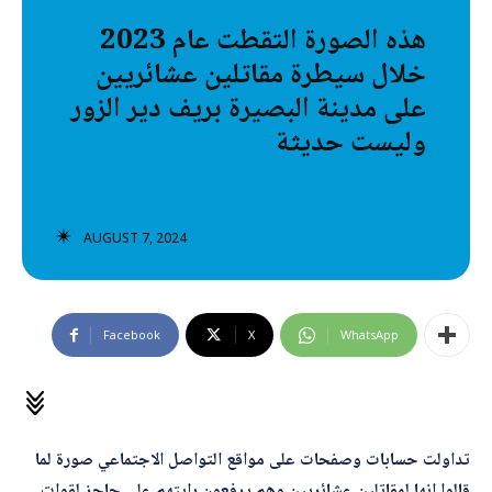
تصنيفات إضافية
هذه الصورة التقطت عام 2023
خلال سيطرة مقاتلين عشائريين
المعلومات الخاطئة
على مدينة البصيرة بريف دير الزور
المعلومات المضللة
وليست حديثة
تحقق
رئيسية
AUGUST 7, 2024
Facebook
X
WhatsApp
تداولت حسابات وصفحات على مواقع التواصل الاجتماعي صورة لما
قالوا إنها لمقاتلين عشائريين وهم يرفعون رايتهم على حاجز لقوات
ا