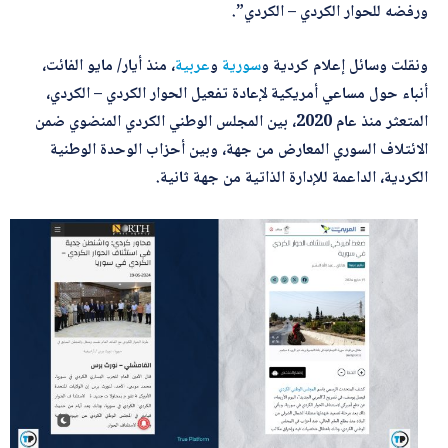
ل
ورفضه للحوار الكردي – الكردي”.
م
و
أرسل
ض
ونقلت وسائل إعلام كردية و
سورية
و
عربية
، منذ أيار/ مايو الفائت،
و
أنباء حول مساعي أمريكية لإعادة تفعيل الحوار الكردي – الكردي،
ع
ا
المتعثر منذ عام 2020، بين المجلس الوطني الكردي المنضوي ضمن
ل
م
الائتلاف السوري المعارض من جهة، وبين أحزاب الوحدة الوطنية
و
الكردية، الداعمة للإدارة الذاتية من جهة ثانية.
ض
و
ع