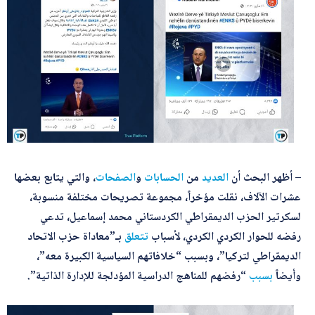
– أظهر البحث أن
العديد
من
الحسابات
و
الصفحات
، والتي يتابع بعضها
عشرات الآلاف، نقلت مؤخراً، مجموعة تصريحات مختلفة منسوبة،
لسكرتير الحزب الديمقراطي الكردستاني محمد إسماعيل، تدعي
رفضه للحوار الكردي الكردي، لأسباب
تتعلق
بـ”معاداة حزب الاتحاد
الديمقراطي لتركيا”، وبسبب “خلافاتهم السياسية الكبيرة معه”،
وأيضاً
بسبب
“رفضهم للمناهج الدراسية المؤدلجة للإدارة الذاتية”.