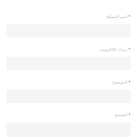
*
اسم المصحّح
ا
*
بريدك الإلكتروني
ل
ت
ص
ح
ي
ح
*
الموضوع
ب
ر
ي
د
ك
ا
*
التصحيح
ل
ت
ص