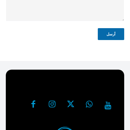
ح
ي
ح
أرسل