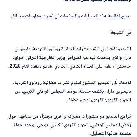
-سبق لغالبية هذه الحسابات والصفحات أن نشرت معلومات مضللة.
في النتيجة:
الفيديو المتداول لمقدم نشرات فضائية روداوو الكردية، دلبخوين
دارا، والذي يتحدث فيه عن اعتراض وزير الخارجية التركي، مولود
جاويش أوغلو، على الحوار الكردي- الكردي، قديم ويعود لعام 2020.
الادعاء بأن الفيديو المنشور لمقدم نشرات فضائية روداوو الكردية،
دلبخوين دارا، يكشف حقيقة موقف المجلس الوطني الكردي، من
الحوار الكردي-الكردي، ادعاء مضلل.
تزامن الفيديو مع منشورات مفبركة وأخرى مجتزأة من سياقها، حول
رفض المجلس الوطني، للحوار الكردي الكردي، يوحي بوجود حملة
منسقة هدفها التضليل.