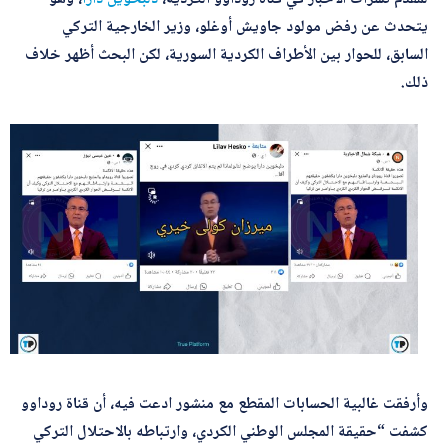
*
اسم المصحّح
يتحدث عن رفض مولود جاويش أوغلو، وزير الخارجية التركي
السابق، للحوار بين الأطراف الكردية السورية، لكن البحث أظهر خلاف
ذلك.
*
بريدك الإلكتروني
*
الموضوع
ا
*
التصحيح
ل
م
و
ض
و
وأرفقت غالبية الحسابات المقطع مع منشور ادعت فيه، أن قناة روداوو
ع
كشفت “حقيقة المجلس الوطني الكردي، وارتباطه بالاحتلال التركي
ا