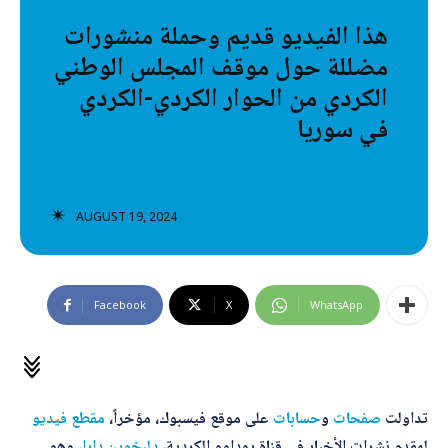
تصنيفات إضافية
هذا الفيديو قديم وحملة منشورات
مضللة حول موقف المجلس الوطني
المعلومات الخاطئة
الكردي من الحوار الكردي-الكردي
المعلومات المضللة
في سوريا
تحقق
رئيسية
AUGUST 19, 2024
Facebook
X
WhatsApp
تداولت
صفحات
و
حسابات
على موقع فيسبوك، مؤخراً،
مقطع
فيديو
لمقدم نشرات الأخبار في قناة روداوو الكردية،
دلبخوين دارا
، وهو