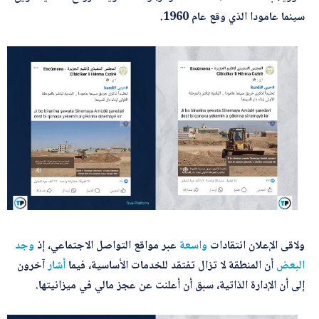
*
اسم المصحّح
ل
سينما عامودا الذي وقع عام 1960.
إ
ل
ك
ت
ر
*
بريدك الإلكتروني
و
ن
ي
ا
س
م
*
الموضوع
ب
ر
ي
د
ك
*
التصحيح
ولاقى الإعلان انتقادات
واسعة
عبر مواقع التواصل الاجتماعي، إذ
وجد
البعض
أن المنطقة لا تزال تفتقد للخدمات الأساسية، فيما
أشار
آخرون
إلى أن الإدارة الذاتية، سبق أن أعلنت عن عجز مالي في ميزانيتها.