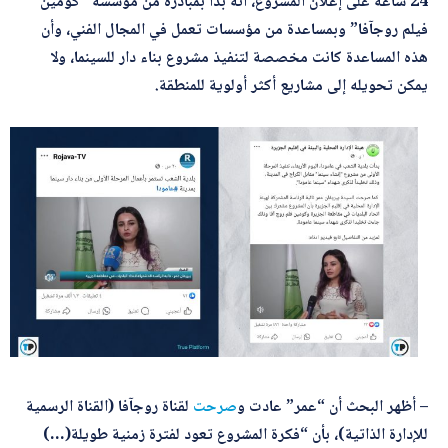
24 ساعة على إعلان المشروع، أنه بدأ بمبادرة من مؤسسة “كومين
فيلم روجآفا” وبمساعدة من مؤسسات تعمل في المجال الفني، وأن
هذه المساعدة كانت مخصصة لتنفيذ مشروع بناء دار للسينما، ولا
يمكن تحويله إلى مشاريع أكثر أولوية للمنطقة.
– أظهر البحث أن “عمر” عادت و
صرحت
لقناة روجآفا (القناة الرسمية
للإدارة الذاتية)، بأن “فكرة المشروع تعود لفترة زمنية طويلة(…)