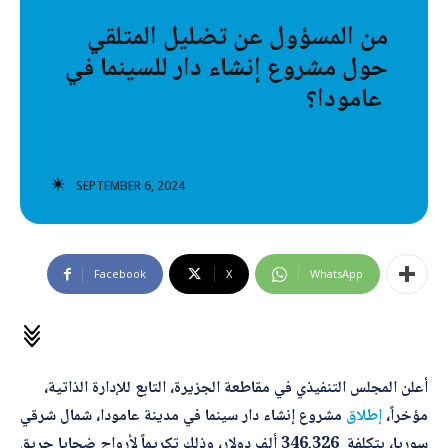
تصنيفات إضافية
من المسؤول عن تضليل المتلقي
حول مشروع إنشاء دار للسينما في
المعلومات الخاطئة
عامودا؟
المعلومات المضللة
تحقق
SEPTEMBER 6, 2024
رئيسية
Facebook
X
WhatsApp
أعلن المجلس التنفيذي في مقاطعة الجزيرة، التابع للإدارة الذاتية،
مؤخراً،
إطلاق
مشروع إنشاء دار سينما في مدينة عامودا، شمال شرقي
سوريا، بتكلفة 346.326 ألف دولار، وذلك تكريماً لأرواح ضحايا حريق
ا