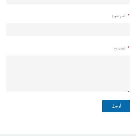
ص
ح
ي
*
الموضوع
ح
*
التصحيح
أرسل