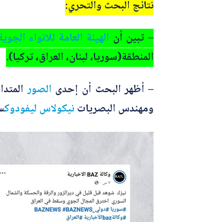
نتائج البحث والتحري:
– تبين أن
الهيئة العامة للانواء الجوي
المنطقة(سوريا، لبنان، العراق، تركيا).
– أظهر البحث أن إحدى
الصور
المتدا
ومهندس البصريات
نيكولاس ليفودوك
س 