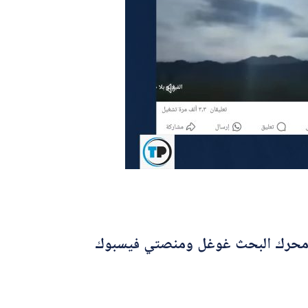
عبر المصادر المفتوحة، شمل محرك البحث غوغل ومنصتي فيسبوك