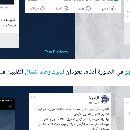
و
في الصورة أدناه، يعودان
لنيزك
رصد
شمال
الفلبين قب