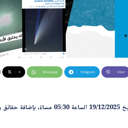
 كراهية
ت إضافية
 الخاطئة
 المضللة
تحقق
رئيسية
X
WhatsApp
Telegram
Viber
جرى تحديث هذه المادة بتاريخ 19/12/2025 ا