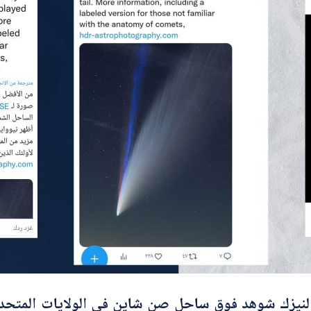
نيزك شوهد فوق ساحل صن شاين في الولايات المتحدة الأم