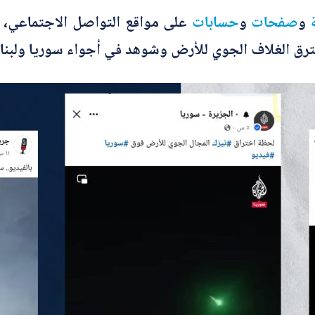
و
صفحات
و
حسابات
على مواقع التواصل الاجتماعي، م
اخترق الغلاف الجوي للأرض وشوهد في أجواء سوريا ولبنان
*
اسم المصحّح
*
بريدك الإلكتروني
*
الموضوع
ا
*
التصحيح
ل
إ
ل
ك