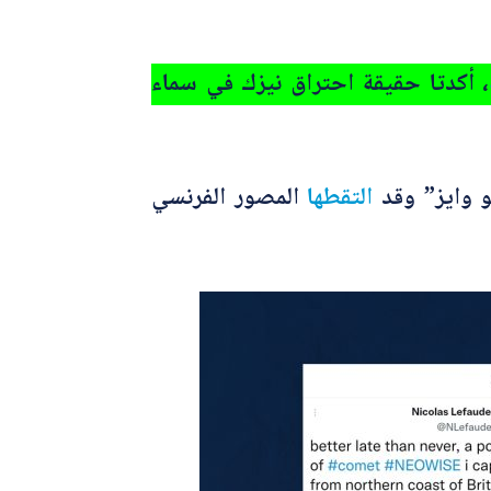
، أكدتا حقيقة احتراق نيزك في سماء
 وايز” وقد
التقطها
المصور الفرنسي