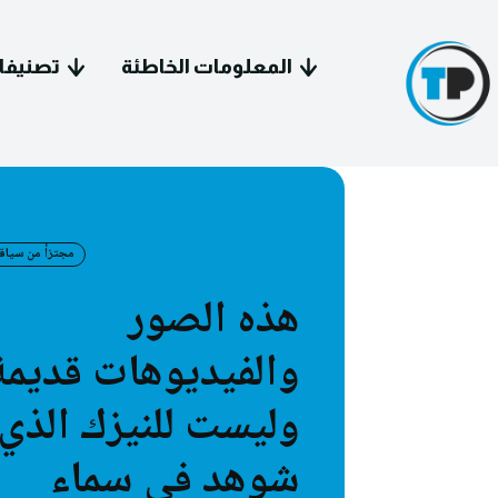
المعلومات الخاطئة
تصنيفا
مجتزأ من سياق
هذه الصور
سياسة 
والفيديوهات قديمة
معل
وليست للنيزك الذي
فيد
شوهد في سماء