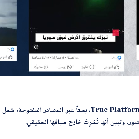
ت
ر
و
ن
ي
ا
أرسل
س
م
*
أجرى فريق شبكة تدقيق المعلومات- True Platform، بحثاً 
ور، وتبين أنها نُشرِتَ خارج سياقها الحقيقي.