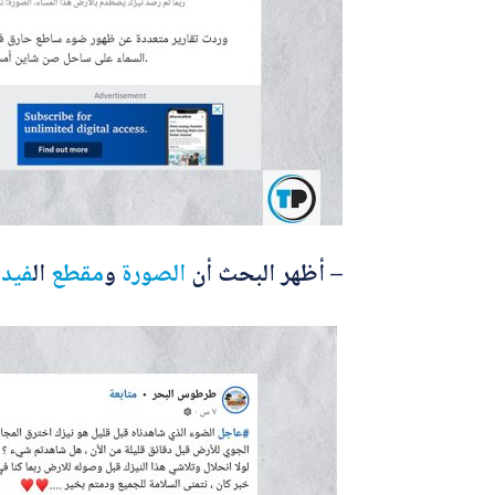
– أظهر البحث أن
الصورة
و
مقطع
ال
فيدي