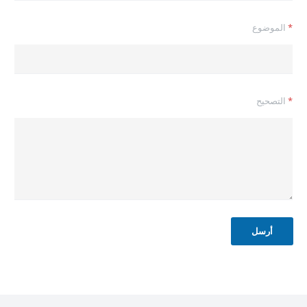
م
و
*
الموضوع
ض
و
ع
ا
ل
ت
*
التصحيح
ص
ح
ي
ح
أرسل