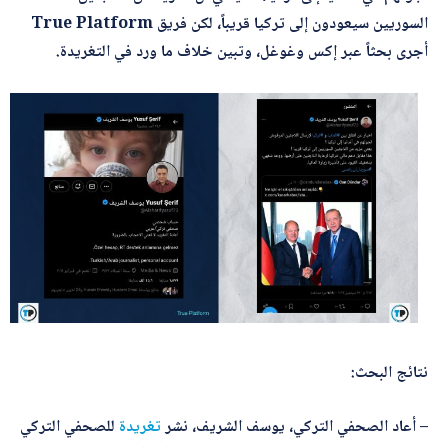
*
اسم المصحّح
السوريين سيعودون إلى تركيا قريباً، لكن فريق True Platform
أجرى بحثاً عبر إكس وغوغل، وتبين خلاف ما ورد في التغريدة.
*
بريدك الإلكتروني
*
الموضوع
ا
*
التصحيح
ل
ت
ص
نتائج البحث:
ح
ي
ح
– أعاد الصحفي التركي، يوسف الشريف، نشر
تغريدة
للصحفي التركي
ا