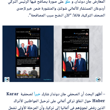
س
المعارض جان دوندار، و
علق
على صورة يصافح فيها الرئيس التركي
م
أردوغان المستشار الألماني شولتز، والمنشورة ضمن خبر لإحدى
ب
أرسل
ر
الصحف التركية، قائلاً: “الآن اتضح سبب المصافحة”.
ي
د
ك
– أظهر البحث أن الصحفي جان دوندار شارك
خبراً
لصحفية Karar
Haber حول اتفاق تركي ألماني على ترحيل المواطنين الأتراك
الذين رفض لجوؤهم في ألمانيا إلى تركيا، وأن المرحلة الأولى تشمل