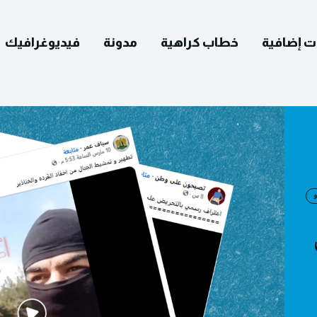
ت إضافية
خطاب كراهية
مدونة
فيديوغرافيك
English
و
التصحيح
ومات عنا
يوغرافيك
مدونة