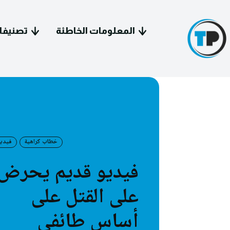
المعلومات الخاطئة
تصنيفا
خطاب كراهية
فيدي
سياسة 
فيديو قديم يحرض
معل
على القتل على
فيد
أساس طائفي