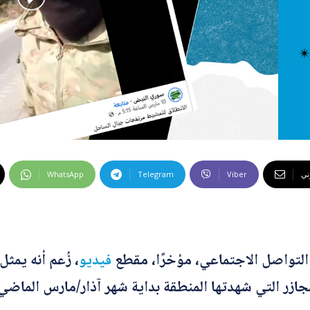
 كراهية
ت إضافية
 الخاطئة
 المضللة
تحقق
رئيسية
وني
Viber
Telegram
WhatsApp
لتواصل الاجتماعي، مؤخرًا، مقطع
فيديو
، زُعم أنه يمثل
ازر التي شهدتها المنطقة بداية شهر آذار/مارس الماضي