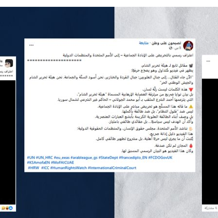
*
اسم المصحّح
ا
*
بريدك الإلكتروني
ل
م
و
ض
و
ع
*
الموضوع
ا
ل
ت
ص
ح
ي
*
التصحيح
ح
ا
س