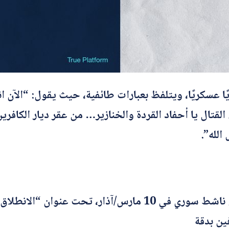
م
أرسل
 عسكريًا، ويتلفظ بعبارات طائفية، حيث يقول: “الآن انط
 القتال يا أحفاد القردة والخنازير… من عقر ديار الكافري
الله”.
الفيديو المتداول لأول مرة من قبل ناشط سوري في 10 مارس/آ