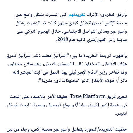
*
اسم المصحّح
وأرفق المغردون الأتراك
تغريدتهم
التي انتشرت بشكل واسع عبر
منصة “إكس” بصورة طفل كردي سوري كانت قد انتشرت بشكل
واسع عبر وسائل التواصل الاجتماعي، خلال الهجوم التركي على
*
بريدك الإلكتروني
مدينة رأس العين/سري كانيه عام 2019.
وأظهرت ترجمة التغريدة ما يلي: “إسرائيل فعلت ذلك. إسرائيل تحرق
ب
هؤلاء الأطفال. لقد فعلوا ذلك بالفوسفور الأبيض، وهو سلاح محظور.
*
الموضوع
ر
ي
وقد تفاخر وزير الدفاع الإسرائيلي بهذا العمل في البث المباشر لأنه
د
ذكر أن هؤلاء الأطفال كانوا ‘مخلوقات دون بشرية”.
ك
ا
ل
*
التصحيح
تحرى فريق True Platform حقيقة الأمر، بالاعتماد على البحث
م
ص
في منصة إكس (تويتر سابقاً) وموقع فيسبوك، ومحرك البحث غوغل،
حّ
ليتبين:
ح
ا
ل
حظيت التغريدة/الصورة بتفاعل واسع عبر منصة إكس، وجاء من بين
إ