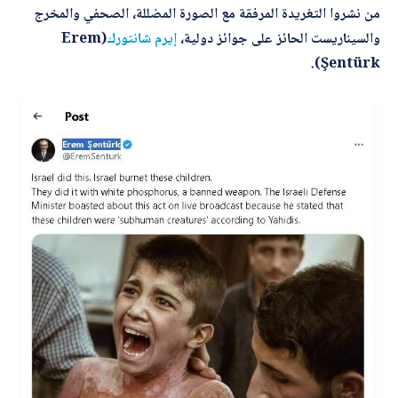
ل
من نشروا التغريدة المرفقة مع الصورة المضللة، الصحفي والمخرج
ك
والسيناريست الحائز على جوائز دولية،
إيرم شانتورك
(Erem
ت
أرسل
ر
Şentürk).
و
ن
ي