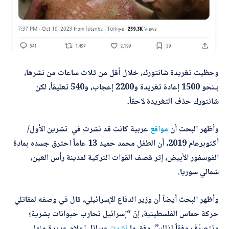
وحظيت تغريدة شانتورك، خلال أقل من ثلاث ساعات من نشرها،
بـنحو 1500 إعادة تغريدة و2200 إعجاب، و540 تعليقاً، لكن
شانتورك حذف التغريدة لاحقاً.
وأظهر البحث أن
مواقع
عربية كانت قد نشرت في تشرين الأول/
أكتوبرعام 2019، أن الطفل محمد حميد 13 عاماً احترق جسده بمادة
الفوسفور الأبيض، إثر قصف القوات التركية لمدينة رأس العين،
شمالي سوريا.
وأظهر البحث أيضاً أن وزير الدفاع الإسرائيلي، قال في وصفه لمقاتلي
حركة حماس الفلسطينية، إنّ “إسرائيل تحارب حيوانات بشرية؛
وتتصرّف وفقاً لذلك”، وفق ما
نشرت
وسائل إعلام عديدة منها