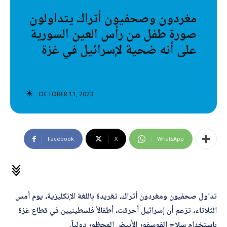
تصنيفات إضافية
مغردون وصحفيون أتراك يتداولون
صورة طفل من رأس العين السورية
المعلومات الخاطئة
على أنه ضحية لإسرائيل في غزة
المعلومات المضللة
تحقق
OCTOBER 11, 2023
رئيسية
Facebook
X
WhatsApp
تداول صحفيون ومغردون أتراك، تغريدة باللغة الإنكليزية، يوم أمس
الثلاثاء، تزعم أن إسرائيل أحرقت، أطفالاً فلسطينيين في قطاع غزة
باستخدام سلاح الفوسفور الأبيض المحظور دولياً.