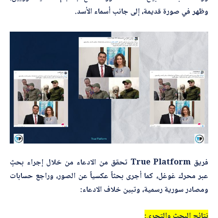
*
اسم المصحّح
ب
وظهر في صورة قديمة، إلى جانب أسماء الأسد.
ر
ي
د
ك
ا
*
بريدك الإلكتروني
ل
إ
ل
ك
ت
ر
*
الموضوع
و
ن
ي
*
التصحيح
فريق True Platform تحقق من الادعاء من خلال إجراء بحثٍ
عبر محرك غوغل، كما أجرى بحثاً عكسياً عن الصور، وراجع حسابات
ومصادر سورية رسمية، وتبين خلاف الادعاء:
نتائج البحث والتحري: