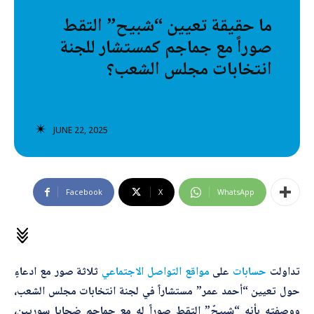
تصنيفات إضافية
ما حقيقة تعيين “شبيح” التقط
صوراً مع جماجم كمستشار للجنة
المعلومات الخاطئة
انتخابات مجلس الشعب؟
المعلومات المضللة
تحقق
JUNE 22, 2025
رئيسية
Facebook
X
WhatsApp
تداولت
حسابات
على
مواقع
التواصل
الاجتماعي
ثلاثة صور مع ادعاءٍ
حول تعيين “أحمد عمر” مستشاراً في لجنة انتخابات مجلس الشعب،
ووصفته بأنه “شبيحٌ” التقط صوراً له مع جماجم ضحايا سوريين،
*