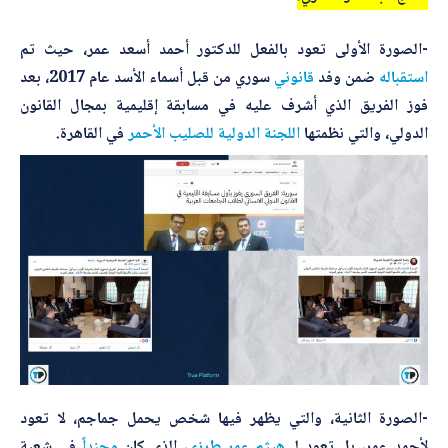
-الصورة الأولى تعود بالفعل للدكتور أحمد أسعد عمر، حيث تم
أرسل
استقباله
ضمن وفد
قانوني
سوري من قبل أسماء الأسد عام 2017، بعد
فوز الفريق الذي أشرف عليه في مسابقة إقليمية بمجال القانون
الدولي، والتي نظمتها
اللجنة الدولية للصليب الأحمر
في القاهرة.
-الصورة الثانية، والتي يظهر فيها شخص يحمل جماجم، لا تعود
لأحمد عمر، بل تعود لـ
هيثم عمر طرزي
، الذي كان
مجنداً
في شعبة