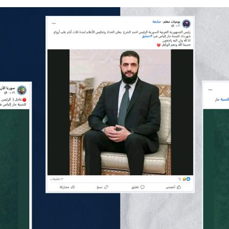
*
اسم المصحّح
*
*
بريدك الإلكتروني
ا
س
م
ب
ر
ي
*
الموضوع
د
ك
*
التصحيح