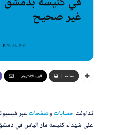
في كنيسة بدمشق
خطاب
غير صحيح
تصنيفا
المعلومات
المعلومات
JUNE 22, 2025
مطبعة
البريد الإلكتروني
تداولت
حسابات
و
صفحات
عبر فيسبوك،
على شهداء كنيسة مار الياس في دمشق