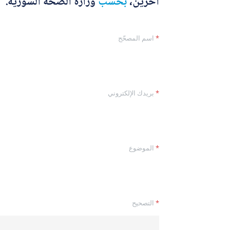
آخرين،
بحسب
وزارة الصحة السورية.
*
اسم المصحّح
ا
*
بريدك الإلكتروني
ل
ت
ص
ح
ي
ح
*
الموضوع
ا
ل
ت
ص
ح
ي
*
التصحيح
ح