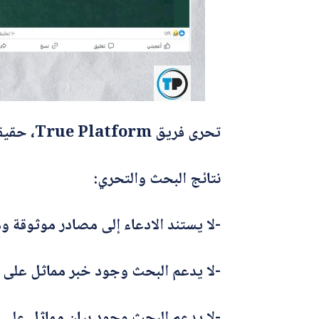
تحرى فريق True Platform، حقيقة الادعاء وأجرى بحثاً عبر غوغل، وراجع حسابات رسمية، وتبين خلاف الادعاء.
نتائج البحث والتحري:
-لا يستند الادعاء إلى مصادر موثوقة و
-لا يدعم البحث وجود خبر مماثل على 
-لا يدعم البحث وجود بيان مماثل على