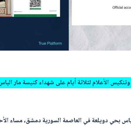
 وتنكيس الأعلام لثلاثة أيام على شهداء كنيسة مار الي