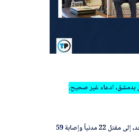
اس بدمشق، ادعاء غير صحيح.
أدى تفجير انتحاري داخل كنيسة مار الياس بحي دويلعة في العاصمة السورية دمشق، مساء الأحد، إلى مقتل 22 مدنياً وإصابة 59