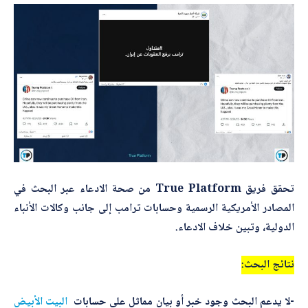
*
اسم المصحّح
*
بريدك الإلكتروني
*
*
الموضوع
ا
ل
ت
تحقق فريق True Platform من صحة الادعاء عبر البحث في
ص
ح
المصادر الأمريكية الرسمية وحسابات ترامب إلى جانب وكالات الأنباء
ي
*
التصحيح
الدولية، وتبين خلاف الادعاء.
ح
ا
ل
نتائج البحث:
م
ص
حّ
-لا يدعم البحث وجود خبر أو بيان مماثل على حسابات
البيت الأبيض
ح