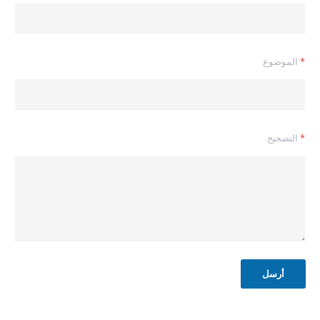
*
الموضوع
ب
*
التصحيح
ر
ي
د
ك
ا
ل
إ
ل
ك
ت
أرسل
ر
و
ن
ي