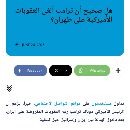
تصنيفات إضافية
هل صحيح أن ترامب ألغى العقوبات
الأميركية على طهران؟
المعلومات الخاطئة
المعلومات المضللة
تحقق
JUNE 24, 2025
رئيسية
Facebook
X
WhatsApp
تداول
مستخدمون
على
مواقع
التواصل
الاجتماعي
، خبراً، يزعم أن
الرئيس الأميركي دونالد ترامب رفع العقوبات المفروضة على إيران،
بعد دخول الهدنة بين إيران وإسرائيل حيز التنفيذ.