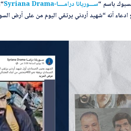
سبوك باسم “
ســـوريانا درامــــا-Syriana Drama
“،