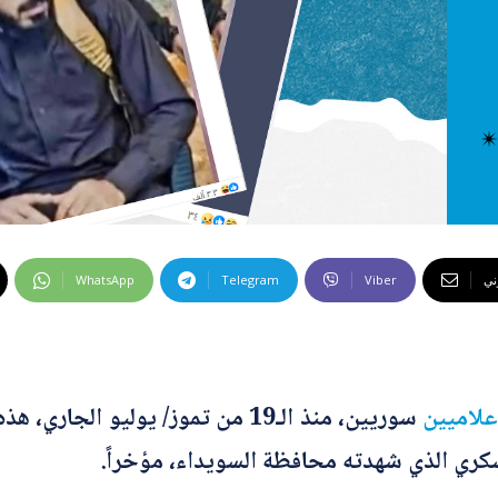
 كراهية
ت إضافية
 الخاطئة
 المضللة
تحقق
رئيسية
وني
Viber
Telegram
WhatsApp
علاميين
سوريين، منذ الـ19 من تموز/ يوليو الجاري، هذه
ري الذي شهدته محافظة السويداء، مؤخراً.