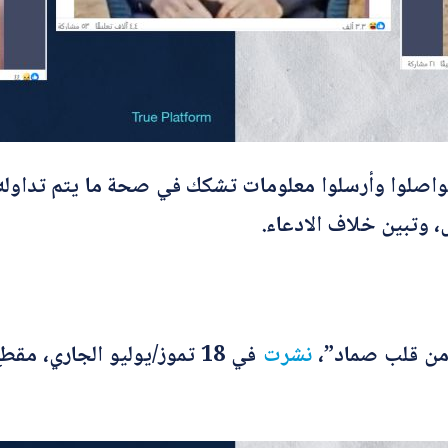
ص
ح
ي
ح
أرسل
” تواصلوا وأرسلوا معلومات تشكك في صحة ما يتم تداول
 وتبين خلاف الادعاء.
من قلب صماد”،
نشرت
في 18 تموز/يوليو الجاري، 