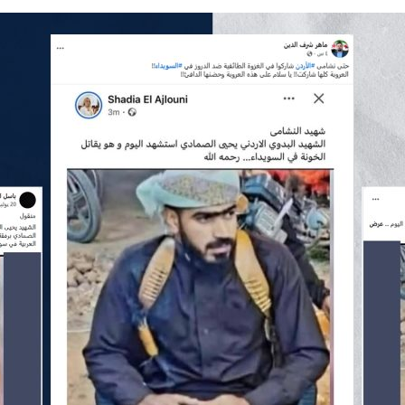
*
اسم المصحّح
*
بريدك الإلكتروني
*
الموضوع
*
*
التصحيح
*
ا
ل
ت