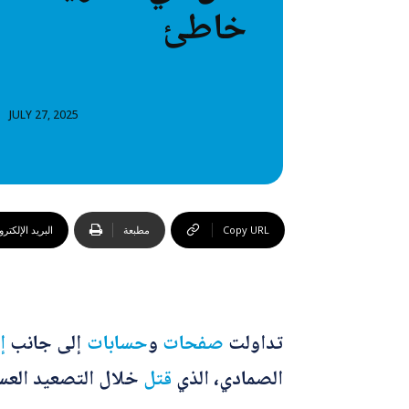
خاطئ
خطاب
تصنيفا
المعلومات
JULY 27, 2025
المعلومات
Copy URL
مطبعة
البريد الإلكتر
تداولت
صفحات
و
حسابات
إلى جانب
إ
الصمادي، الذي
قتل
خلال التصعيد العسك