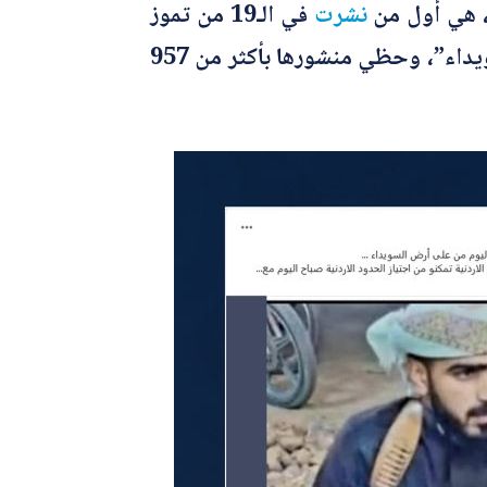
 هي أول من
نشرت
في الـ19 من تموز
الجاري صورة الشاب يحي الصمادي، مع ادعاء أنه “شهيد أردني يرتقي اليوم من على أرض السويداء”، وحظي منشورها بأكثر من 957