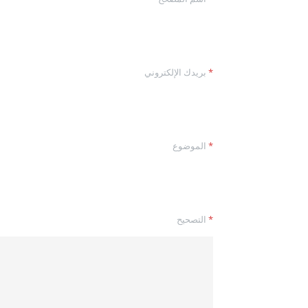
ا
*
بريدك الإلكتروني
ل
إ
ل
ك
ت
ر
*
الموضوع
و
ن
ي
*
ا
ل
*
التصحيح
ت
ص
ح
ي
ح