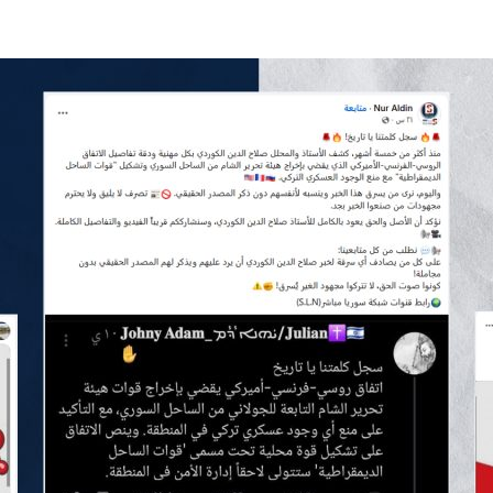
*
اسم المصحّح
*
بريدك الإلكتروني
ا
*
الموضوع
ل
م
و
ض
و
ع
*
التصحيح
*
*