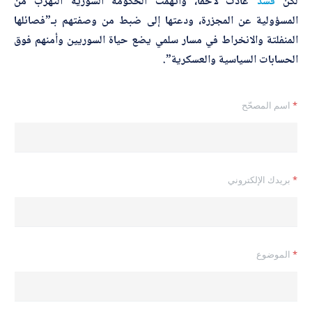
لكن
قسد
عادت لاحقاً، واتهمت الحكومة السورية التهرب من
المسؤولية عن المجزرة، ودعتها إلى ضبط من وصفتهم بـ”فصائلها
المنفلتة والانخراط في مسار سلمي يضع حياة السوريين وأمنهم فوق
الحسابات السياسية والعسكرية”.
*
اسم المصحّح
*
بريدك الإلكتروني
*
*
الموضوع
ا
س
م
ا
ل