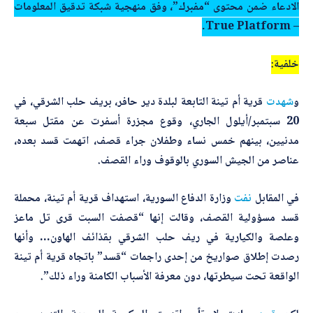
الادعاء ضمن محتوى “مفبرك”، وفق منهجية شبكة تدقيق المعلومات
– True Platform.
خلفية:
و
شهدت
قرية أم تينة التابعة لبلدة دير حافر، بريف حلب الشرقي، في
20 سبتمبر/أيلول الجاري، وقوع مجزرة أسفرت عن مقتل سبعة
مدنيين، بينهم خمس نساء وطفلان جراء قصف، اتهمت قسد بعده،
عناصر من الجيش السوري بالوقوف وراء القصف.
في المقابل
نفت
وزارة الدفاع السورية، استهداف قرية أم تينة، محملة
قسد مسؤولية القصف، وقالت إنها “قصفت السبت قرى تل ماعز
وعلصة والكيارية في ريف حلب الشرقي بقذائف الهاون… وأنها
رصدت إطلاق صواريخ من إحدى راجمات “قسد” باتجاه قرية أم تينة
الواقعة تحت سيطرتها، دون معرفة الأسباب الكامنة وراء ذلك”.