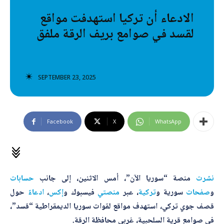
تصنيفات إضافية
الادعاء أن تركيا استهدفت مواقع
لقسد في صوامع بريف الرقة ملفق
المعلومات الخاطئة
المعلومات المضللة
تحقق
SEPTEMBER 23, 2025
رئيسية
Facebook
X
WhatsApp
نشرت
منصة “سوريا الآن”، أمس الاثنين، إلى جانب
حسابات
و
صفحات
سورية و
تركية
، عبر
منصتي
فيسبوك و
إكس
،
ادعاءً
حول
قصف جوي تركي، استهدف مواقع لقوات سوريا الديمقراطية “قسد”،
في صوامع قرية السلحبية، غربي محافظة الرقة.
ا