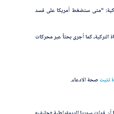
لتصريحات أنها وردت في سياق رده على سؤال خلال لقاء مع قناة NTV التركية: “متى ستضغط أمريكا على قسد
دعاء، وراجع حسابات القناة التركية، كما أجرى بحثاً عبر محركات
ة
تثبت
صحة الادعاء.
ا أن قوات سوريا الديمقراطية «حليف»