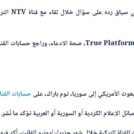
ي
ح
وزعم ناشرو ا
أرسل
تحرّى فريق شبكة تدقيق المعلومات – True Platform، صحة الا
بعوث الأمريكي إلى سوريا، توم باراك، على
حسابات
ا
لقنا
ل الإعلام الكردية أو السورية أو العربية تؤكد ما نُشر.
لقناة التركية خلال شهر حزيران/يونيو الفائت، أكد فيه