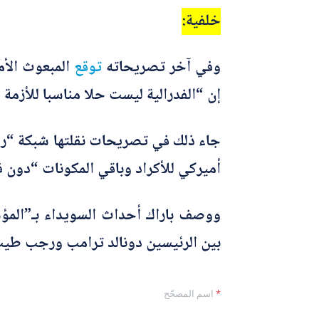
خلفية:
وفي آخر تصريحاته
توقع
إن “الفدرالية ليست حلا مناسبا للأزمة 
جاء ذلك في تصريحات نقلتها شبكة “رو
أميركي للأكراد وباقي المكونات “دون
ووصف باراك أحداث السويداء بـ”المؤس
بين الرئيسين دونالد ترامب ورجب طيب
*
اسم المصحّح