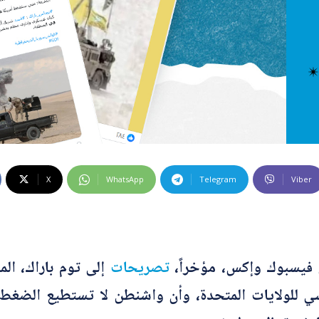
 كراهية
ت إضافية
 الخاطئة
 المضللة
تحقق
رئيسية
X
WhatsApp
Telegram
Viber
فيسبوك وإكس، مؤخراً،
تصريحات
إلى توم باراك، الم
لولايات المتحدة، وأن واشنطن لا تستطيع الضغط عليها،