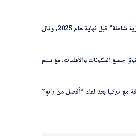
المبعوث الأميركي إلى سوريا توم براك تشكيل “حكومة سورية مركزية شاملة” قبل نهاية عام 2025، وقال
ق جميع المكونات والأقليات، مع دعم
 مع تركيا بعد لقاء “أفضل من رائع”