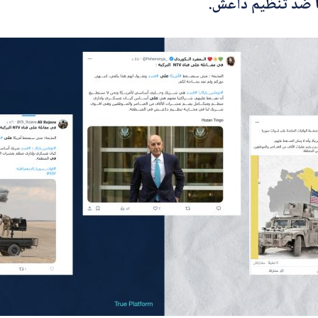
ها ضد تنظيم داعش.
*
اسم المصحّح
*
بريدك الإلكتروني
ب
*
الموضوع
ر
ي
د
ك
*
ا
*
التصحيح
ل
ت
ص
ح