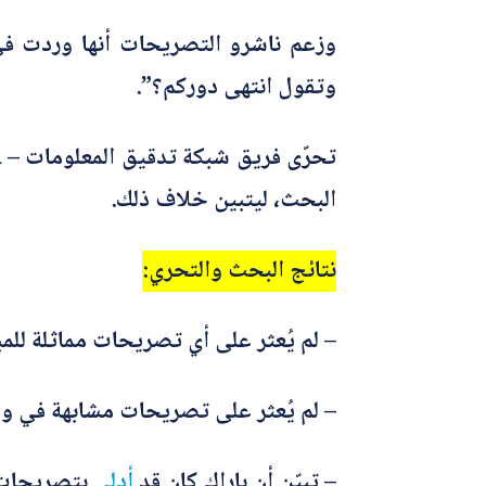
وتقول انتهى دوركم؟”.
البحث، ليتبين خلاف ذلك.
نتائج البحث والتحري:
– لم يُعثر على أي تصريحات مماثلة للم
– لم يُعثر على تصريحات مشابهة في وسائ
– تبيّن أن باراك كان قد
أدلى
بتصريحات ل