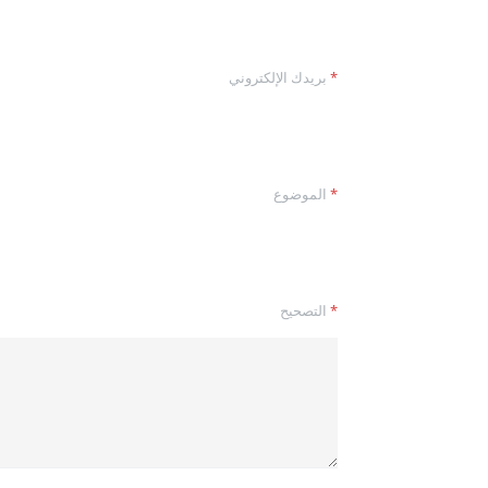
*
بريدك الإلكتروني
ا
*
الموضوع
ل
م
ص
حّ
ح
ب
*
التصحيح
ر
ي
د
ك
*