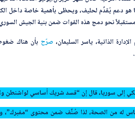
م لها هو دعم يُقدَّم لحليف، ويحظى بأهمية خاصة داخل ال
 مستقبلاً نحو دمج هذه القوات ضمن بنية الجيش السوري 
لإدارة الذاتية، ياسر السليمان،
صرّح
بأن هناك ضغوطا
أمريكي إلى سوريا، قال إن “قسد شريك أساسي لواشنطن ول
 أساس له من الصحة، لذا صُنِّف ضمن محتوى “مفبرك”، 