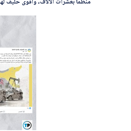
منظماً بعشرات الآلاف، وأقوى حليف ل