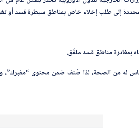
رات الخارجية للدول الأوروبية تحذر بشكل عام من ال
و
ع
رة محددة إلى طلب إخلاء خاص بمناطق سيطرة قسد أو تغ
ا
ل
ت
ص
أرسل
ح
ي
ح
ياه بمغادرة مناطق قسد ملفّق.
ا
ل
إ
ل
 أساس له من الصحة، لذا صُنف ضمن محتوى “مفبرك”، 
ك
ت
ر
و
ن
ي