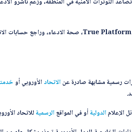
صاعد التوترات الأمنية في المنطقة، وزعم ناشرو الادع
*
اسم المصحّح
تحرى فريق شبكة تدقيق المعلومات – True Platform، صحة الا
*
بريدك الإلكتروني
رات رسمية مشابهة صادرة عن
الاتحاد
الأوروبي أو
خدمته
*
الموضوع
د.
ا
ل الإعلام
الدولية
أو في المواقع
الرسمية
للاتحاد الأورو
*
التصحيح
ل
م
و
ض