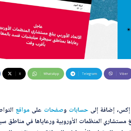
 كراهية
ت إضافية
 الخاطئة
 المضللة
تحقق
رئيسية
X
WhatsApp
Telegram
Viber
كس، إضافة إلى
حسابات
و
صفحات
على
مواقع
التوا
 أبلغ مستشاري المنظمات الأوروبية ورعاياها في مناطق 