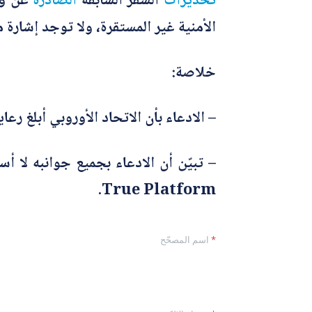
تحذيرات
السفر السابقة
الصادرة
عن وزا
الأمنية غير المستقرة، ولا توجد إشا
خلاصة:
– الادعاء بأن الاتحاد الأوروبي أبلغ رعا
– تبيّن أن الادعاء بجميع جوانبه لا
True Platform.
ا
*
اسم المصحّح
ل
م
و
ض
و
ع