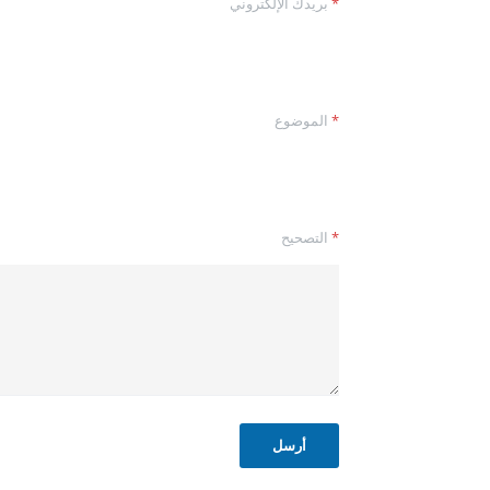
*
بريدك الإلكتروني
ب
ر
ي
د
ك
*
*
الموضوع
*
التصحيح
أرسل