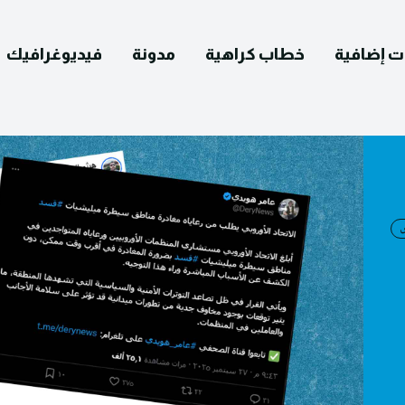
ت إضافية
خطاب كراهية
مدونة
فيديوغرافيك
English
التصحيح
ومات عنا
يوغرافيك
مدونة