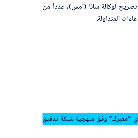
صريح لوكالة سانا (أمس)، عدداً من
عاءات المتداولة.
توى “مفبرك” وفق منهجية شبكة تدقيق