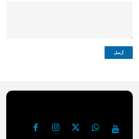
ل
م
و
ض
و
ع
ا
ل
ت
أرسل
ص
ح
ي
ح