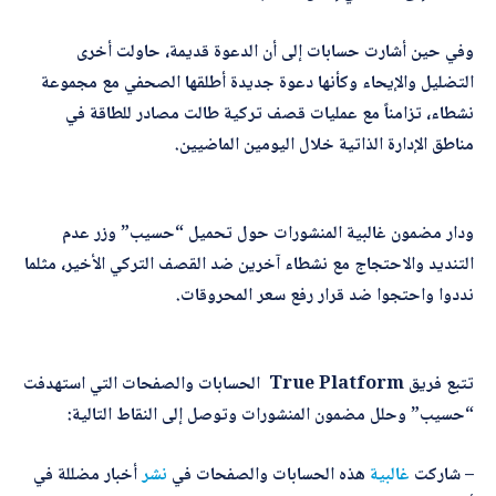
*
اسم المصحّح
وفي حين أشارت حسابات إلى أن الدعوة قديمة، حاولت أخرى
التضليل والإيحاء وكأنها دعوة جديدة أطلقها الصحفي مع مجموعة
نشطاء، تزامناً مع عمليات قصف تركية طالت مصادر للطاقة في
*
*
بريدك الإلكتروني
*
مناطق الإدارة الذاتية خلال اليومين الماضيين.
ا
س
م
ودار مضمون غالبية المنشورات حول تحميل “حسيب” وزر عدم
*
الموضوع
التنديد والاحتجاج مع نشطاء آخرين ضد القصف التركي الأخير، مثلما
نددوا واحتجوا ضد قرار رفع سعر المحروقات.
*
التصحيح
تتبع فريق True Platform الحسابات والصفحات التي استهدفت
“حسيب” وحلل مضمون المنشورات وتوصل إلى النقاط التالية:
– شاركت
غالبية
هذه الحسابات والصفحات في
نشر
أخبار مضللة في