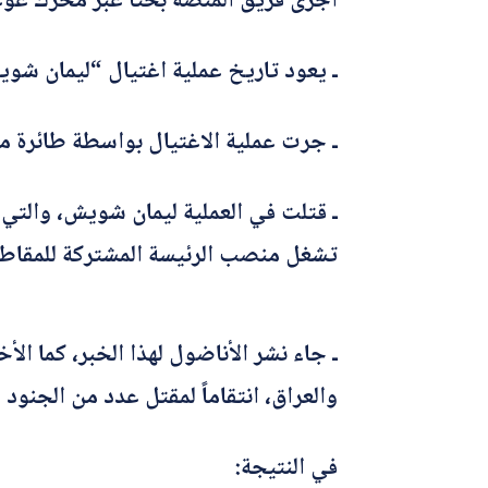
أجرى فريق المنصة بحثاً عبر محرك غوغ
ـ يعود تاريخ عملية اغتيال “ليمان شويش” إلى ٢٠ حزيران/
ـ جرت عملية الاغتيال بواسطة طائرة م
ـ قتلت في العملية ليمان شويش، والت
تشغل منصب الرئيسة المشتركة للمقاطعة
ـ جاء نشر الأناضول لهذا الخبر، كما ا
والعراق، انتقاماً لمقتل عدد من الجنو
في النتيجة: