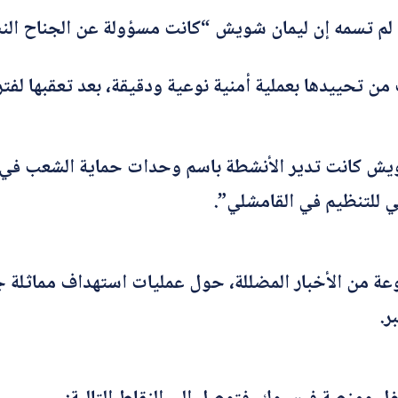
لم تسمه إن ليمان شويش “كانت مسؤولة عن الجناح الن
*
اسم المصحّح
ن تحييدها بعملية أمنية نوعية ودقيقة، بعد تعقبها لفتر
*
بريدك الإلكتروني
يش كانت تدير الأنشطة باسم وحدات حماية الشعب في س
ئي للتنظيم في القامشلي”.
*
الموضوع
ا
*
التصحيح
ل
ت
ص
ح