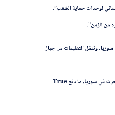
سائي لوحدات حماية الشعب”.
ة من الزمن”.
وريا، وتنقل التعليمات من جبال
وكانت الأناضول قد نقلت مؤخراً، مجموعة من الأخبار المضللة، حول عمليات استهداف مماثلة جرت في سوريا، ما دفع True