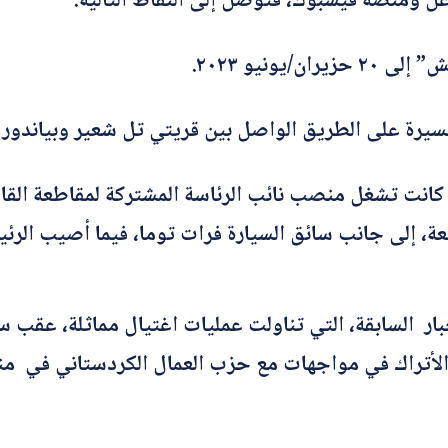
ل ومنصة فيسبوك، فتوصل إلى النقاط التالية:
ي
ح
*
يونيو ٢٠٢٣.
ا
ل
م
أرسل
ص
سيرة على الطريق الواصل بين قريتي تل شعير وبياندور
حّ
ح
ي كانت تشغل منصب نائب الرئاسة المشتركة لمقاطعة ال
، إلى جانب سائق السيارة فرات توما، فيما أصيب الرئ
لأخبار السابقة، التي تناولت عمليات اغتيال مماثلة، عق
د الأتراك في مواجهات مع حزب العمال الكردستاني في من