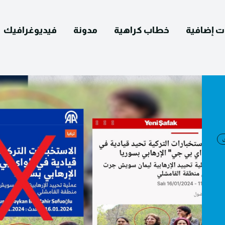
ت إضافية
خطاب كراهية
مدونة
فيديوغرافيك
English
التصحيح
ومات عنا
يوغرافيك
مدونة