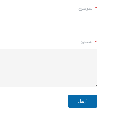
*
*
الموضوع
ا
س
م
ا
ل
ت
*
التصحيح
ص
ح
ي
ح
أرسل