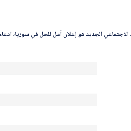
س
م
ا
س
م
 الاجتماعي الجديد هو إعلان أمل للحل في سوريا، ادعا
أرسل