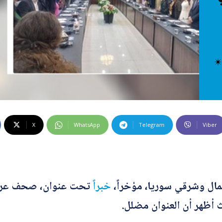
 كراهية
ت إضافية
 الخاطئة
 المضللة
تحقق
رئيسية
X
WhatsApp
Telegram
Viber
شمال وشرقي سوريا، مؤخراً،
خبراً
تحت عنوان، صحف عربية
ث أظهر أن العنوان مضلل.