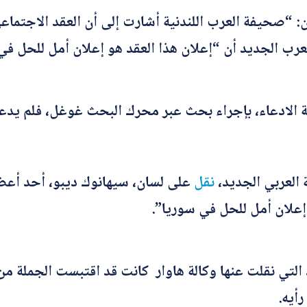
ن: “صحيفة العرب اللندنية أشارت إلى أن العقد الاجتما
عرب الجديد أن “إعلان هذا العقد هو إعلان أمل للحل في
*
اسم المصحّح
الادعاء، بإجراء بحث عبر محرك البحث غوغل، فلم يدع
*
بريدك الإلكتروني
 العربي الجديد،
نقل
على لسان، سيهانوك ديبو، أحد أعضا
ا
*
الموضوع
ل
 إعلان أمل للحل في سوريا”.
إ
ل
ك
ت
ر
*
التصحيح
لتي نقلت عنها وكالة هاوار كانت قد اقتبست الجملة من
و
ن
ي
أيه.
ا