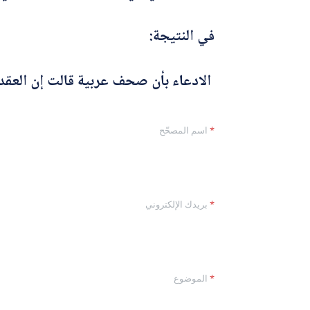
في النتيجة:
الادعاء بأن صحف عربية قالت إن العقد
ا
*
اسم المصحّح
ل
م
ص
حّ
ح
ا
*
بريدك الإلكتروني
ل
إ
ل
ك
ت
ر
*
الموضوع
و
ن