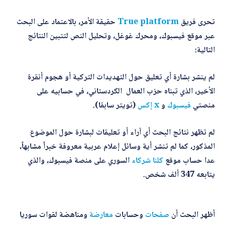
تحرى فريق
True platform
حقيقة الأمر، بالاعتماد على البحث
أرسل
عبر موقع فيسبوك، ومحرك غوغل، وتحليل النص لتتبين النتائج
التالية:
لم ينشر بشارة أي تعليق حول التهديدات التركية أو هجوم أنقرة
الأخير، الذي تبناه حزب العمال الكردستاني، في حسابيه على
منصتي
فيسبوك
و
x إكس
(تويتر سابقا).
لم تظهر نتائج البحث أي آراء أو تعليقات لبشارة حول الموضوع
المذكور، كما لم تنشر أية وسائل إعلام عربية معروفة خبراً مشابهاً،
عدا حساب موقع
كلنا شركاء
السوري على منصة فيسبوك، والذي
يتابعه 347 ألف شخص.
أظهر البحث أن
صفحات
وحسابات
معارضة
ومناهضة لقوات سوريا