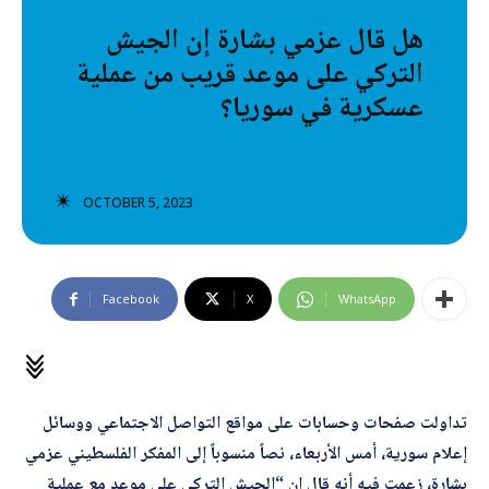
تصنيفات إضافية
هل قال عزمي بشارة إن الجيش
التركي على موعد قريب من عملية
المعلومات الخاطئة
عسكرية في سوريا؟
المعلومات المضللة
تحقق
OCTOBER 5, 2023
رئيسية
Facebook
X
WhatsApp
تداولت صفحات وحسابات على مواقع التواصل الاجتماعي ووسائل
إعلام سورية، أمس الأربعاء، نصاً منسوباً إلى المفكر الفلسطيني عزمي
بشارة، زعمت فيه أنه قال إن “الجيش التركي على موعد مع عملية
*