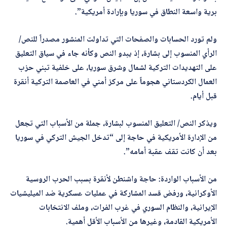
*
اسم المصحّح
ب
برية واسعة النطاق في سوريا وبإرادة أمريكية”.
ر
ي
د
ولم تورد الحسابات والصفحات التي تداولت المنشور مصدراً للنص/
ك
الرأي المنسوب إلى بشارة، إذ يبدو النص وكأنه جاء في سياق التعليق
*
*
بريدك الإلكتروني
على التهديدات التركية لشمال وشرق سوريا، على خلفية تبني حزب
العمال الكردستاني هجوماً على مركز أمني في العاصمة التركية أنقرة
قبل أيام.
*
الموضوع
ويذكر النص/ التعليق المنسوب لبشارة، جملة من الأسباب التي تجعل
من الإدارة الأمريكية في حاجة إلى “تدخل الجيش التركي في سوريا
بعد أن كانت تقف عقبة أمامه”.
*
التصحيح
من الأسباب الواردة: حاجة واشنطن لأنقرة بسبب الحرب الروسية
الأوكرانية، ورفض قسد المشاركة في عمليات عسكرية ضد الميليشيات
الإيرانية، والنظام السوري في غرب الفرات، وملف الانتخابات
الأمريكية القادمة، وغيرها من الأسباب الأقل أهمية.