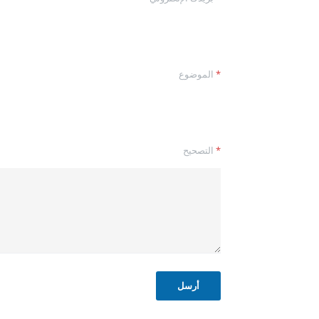
*
الموضوع
*
*
التصحيح
*
ا
س
م
أرسل