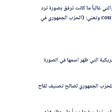
تي غالباً ما كانت ترفق بصورة ترد
فيها اسم قناة (CBS12) وعبارة باللغة الإنكليزية ((county gop: covid vax a bioweapon وتعني: (الحزب الجمهوري في
True Plat حقيقة الادعاء، بالعودة إلى موقع قناة (CBS12 News) الأمريكية التي ظهر اسمها في الصورة
تنفيذية للحزب الجمهوري لصالح تصنيف لقاح