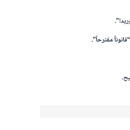
انوناً مقترحاً”.
يح.