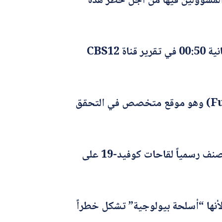
 والمسؤولين فيها من أجل حظر هذه
وأظهر البحث أن الصورة المرفقة للخبر المتداول في وسائل التواصل الاجتماعي التقطت في الثانية 00:50 في تقرير قناة CBS12
أمريكياً يعرف بـ (Full Fact) وهو موقع متخصص في التحقق
المتداول باللغة العربية نجد أن عنوانه يقول “ولاية فلوريدا -أمريكا تصنف رسمياً لقاحات كوفيد-19 على
“المشرّعون في فلوريدا أعلنوا عن خطط لتصنيف لقاحات كوفيد19 رسمياً لأنها “أسلحة بيولوجية” تشكل خطراً