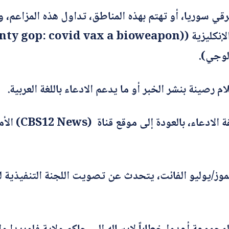
 سوريا، أو تهتم بهذه المناطق، تداول هذه المزاعم، وال
ا
*
اسم المصحّح
ل
إ
ل
ك
ت
 رصينة بنشر الخبر أو ما يدعم الادعاء باللغة العربية.
ر
*
بريدك الإلكتروني
و
ن
ي
تحرى فريق form
ا
ل
ت
*
الموضوع
ص
ح
ي
مرئياً بث في 13 تموز/يوليو الفائت، يتحدث عن تصويت اللجنة ال
ح
*
*
التصحيح