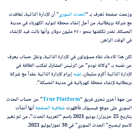
*
اسم المصحّح
وزعمت صفحة تعرف بـ “
الحدث السوري
” أن الإدارة الذاتية، تعاقدت
مع شركة بريطانية، من أجل إنشاء محطة لتوليد الكهرباء في مدينة
الحسكة، تقدر تكلفتها بنحو ٢٥٠ مليون دولار، وأنها باتت قيد الإنشاء
*
بريدك الإلكتروني
في الوقت الراهن.
لكن هذا الادعاء نفاه مسؤولون في الإدارة الذاتية، ونقل حساب يعرف
*
عن نفسه بـ “وكالة نودم” عن الرئيس المشارك لمكتب الطاقة في
*
الموضوع
ا
الإدارة الذاتية أكرم سليمان،
نفيه
إبرام الإدارة الذاتية عقداً مع شركة
س
م
بريطانية لإنشاء محطة كهربائية في مدينة الحسكة”.
ا
س
م
*
التصحيح
من جهة أخرى تحرى فريق “
True Platform
” عن حساب الحدث
السوري على موقع فيسبوك، فأظهرت
شفافية الصفحة
أنها أنشأت
بتاريخ 25 حزيران/ يونيو 2021 باسم “العربية الحدث”، من ثم تغير
الاسم ليصبح” الحدث السوري” في 30 تموز/يوليو 2021.