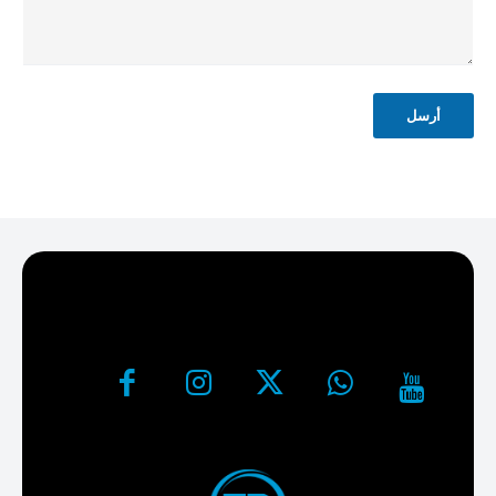
ح
أرسل