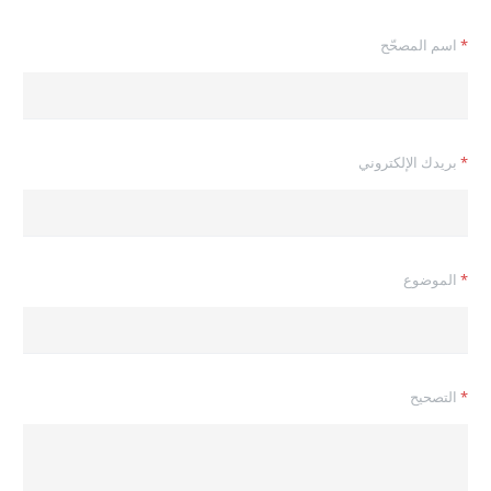
*
اسم المصحّح
*
بريدك الإلكتروني
*
*
الموضوع
ب
ر
ي
د
ك
ا
*
التصحيح
ل
م
ص
حّ