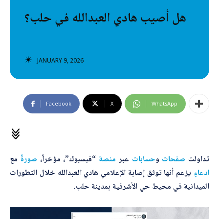
تصنيفات إضافية
هل أصيب هادي العبدالله في حلب؟
المعلومات الخاطئة
المعلومات المضللة
JANUARY 9, 2026
تحقق
رئيسية
Facebook
X
WhatsApp
تداولت
صفحات
و
حسابات
عبر
منصة
“فيسبوك”، مؤخراً،
صورةً
مع
ادعاءٍ
يزعم أنها توثق إصابة الإعلامي هادي العبدالله خلال التطورات
الميدانية في محيط حي الأشرفية بمدينة حلب.