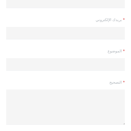
ا
*
بريدك الإلكتروني
ل
م
ص
حّ
ح
*
*
الموضوع
ا
ل
م
و
ض
و
*
التصحيح
ع