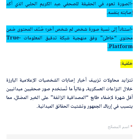
-الصورة تعود في الحقيقة للصحفي عبد الكريم الحلبي الذي أكد
إصابته بنفسه.
-استناداً إلى نسبة صورة شخص لم شخص آخر؛ صُنّف المحتوى ضمن
محتوى “خاطئ” وفق منهجية شبكة تدقيق المعلومات -True
Platform.
خلفية:
تتزايد محاولات تزييف أخبار إصابات الشخصيات الإعلامية البارزة
خلال النزاعات العسكرية، وغالباً ما تُستخدم صور صحفيين ميدانيين
أقل شهرة لإضفاء طابع “المصداقية الزائفة” على الخبر المضلل، مما
يتسبب في إرباك الجمهور وتشتيت الحقائق الميدانية.
*
اسم المصحّح