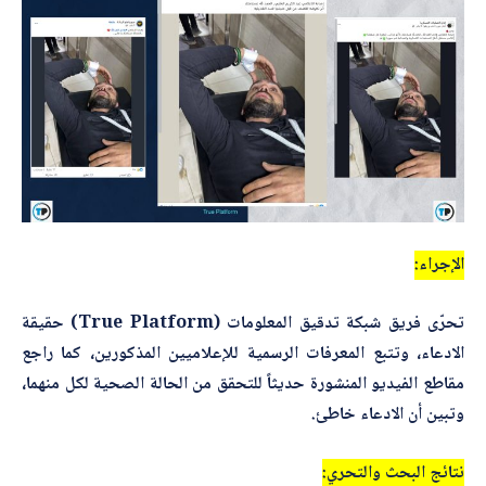
*
اسم المصحّح
*
بريدك الإلكتروني
*
الموضوع
الإجراء:
تحرّى فريق شبكة تدقيق المعلومات (True Platform) حقيقة
*
*
التصحيح
الادعاء، وتتبع المعرفات الرسمية للإعلاميين المذكورين، كما راجع
*
ا
مقاطع الفيديو المنشورة حديثاً للتحقق من الحالة الصحية لكل منهما،
س
م
وتبين أن الادعاء خاطئ.
نتائج البحث والتحري: