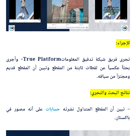
أرسل
الإجراء:
تحرى فريق شبكة تدقيق المعلوماتTrue Platform- وأجرى
بحثاً عكسياً عن لقطات ثابتة من المقطع وتبين أن المقطع قديم
ومجتزأ من سياقه.
نتائج البحث والتحري:
– تبين أن المقطع المتداول نشرته
حسابات
على أنه مصور في
باكستان.