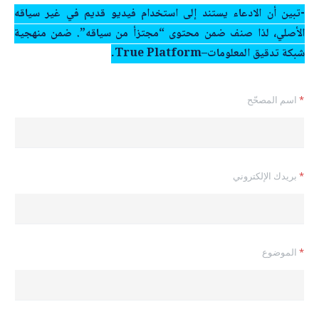
-تبين أن الادعاء يستند إلى استخدام فيديو قديم في غير سياقه
الأصلي، لذا صنف ضمن محتوى “مجتزأ من سياقه”. ضمن منهجية
شبكة تدقيق المعلومات
–
True Platform.
*
اسم المصحّح
*
بريدك الإلكتروني
*
الموضوع
*