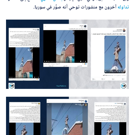
*
اسم المصحّح
تداوله
آخرون مع منشورات توحي أنه صوِّر في سوريا.
*
بريدك الإلكتروني
*
الموضوع
ب
*
التصحيح
ر
ي
د
ك
*
*