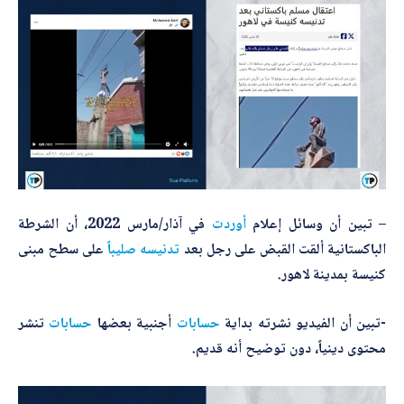
– تبين أن وسائل إعلام
أوردت
في آذار/مارس 2022، أن الشرطة
الباكستانية ألقت القبض على رجل بعد
تدنيسه صليباً
على سطح مبنى
كنيسة بمدينة لاهور.
-تبين أن الفيديو نشرته بداية
حسابات
أجنبية بعضها
حسابات
تنشر
محتوى دينياً، دون توضيح أنه قديم.