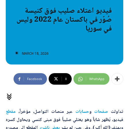
تصنيفات إضافية
فيديو اعتلاء صليب فوق كنيسة
صُوّر في باكستان عام 2022 وليس
المعلومات الخاطئة
في سوريا
المعلومات المضللة
تحقق
MARCH 18, 2026
رئيسية
Facebook
X
WhatsApp
تداولت
صفحات
و
حسابات
عبر منصات التواصل، مؤخراً،
مقطع
فيديو، يُظهر شاباً وهو يعتلي صليباً فوق مبنى كنسي ويحاول كسره
ويهتف (الله أكبر). وفي حين لم يشر
بعض ناشري
المقطع إلى مصدره