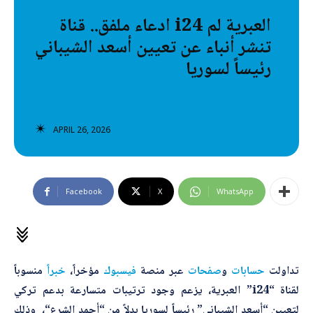
تصنيفات إضافية
ادعاء ملفق.. قناة i24 العبرية لم
تنشر أنباء عن تعيين أسعد الشيباني
المعلومات الخاطئة
رئيساً لسوريا
المعلومات المضللة
تحقق
APRIL 26, 2026
رئيسية
Facebook
X
WhatsApp
تداولت
حسابات
و
صفحات
عبر منصة
فيسبوك
مؤخراً،
خبراً
منسوباً
لقناة “i24” العبرية، يزعم وجود ترتيبات متسارعة بدعم تركي
لتعيين “
أسعد الشيباني
” رئيساً لسوريا بدلاً من “
أحمد الشرع
“، وذلك