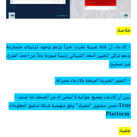
خلاصة:
– الادعاء أن قناة عبرية نشرت خبراً يزعم وجود ترتيبات متسارعة
بدعم تركي لتعيين
أسعد الشيباني
رئيساً لسوريا بدلاً من
أحمد الشرع،
غ
ير صحيح.
– الصور الخبرية المرفقة بالادعاء مفبركة.
– تبين أن الادعاء بجميع جوانبه لا أساس له من الصحة، لذا صُنف
ضمن محتوى “
مفبرك
” وفق منهجية شبكة تدقيق المعلومات-True
Platform.
خلفية: