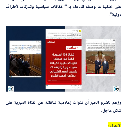
*
اسم المصحّح
على خلفية ما وصفه الادعاء بـ “إخفاقات سياسية وتنازلات لأطراف
دولية”.
*
*
بريدك الإلكتروني
ا
ل
ت
ص
ح
ي
*
الموضوع
ح
ب
ر
ي
د
ك
*
التصحيح
وزعم ناشرو الخبر أن قنوات إعلامية تناقلته عن القناة العبرية على
شكل عاجل.
الإجراء: