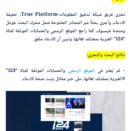
تحرى فريق شبكة تدقيق المعلومات-True Platform، حقيقة
أرسل
الادعاء
، وأجرى بحثاً عبر المصادر المفتوحة شمل محرك البحث غوغل
ومنصة فيسبوك، كما راجع الموقع الرسمي والحسابات الموثقة لقناة
“i24” العبرية بمختلف لغاتها، وتبين أن الادعاء ملفق.
نتائج البحث والتحري:
– لم يُعثر في
الموقع الرسمي
والحسابات الموثقة لقناة “i24”
#العبرية
بمختلف لغاتها، على خبر مماثل يثبت صحة الادعاء.