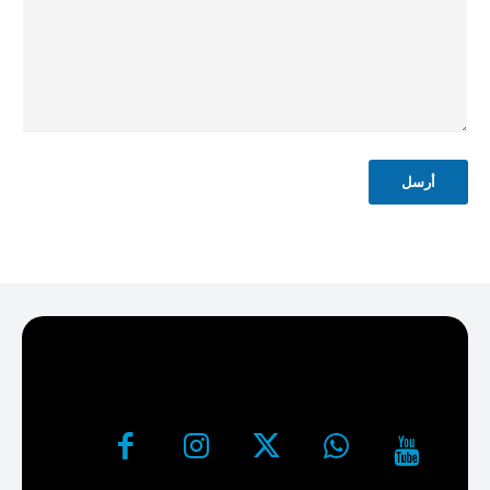
ل
ك
ت
ر
و
ن
ي
*
أرسل