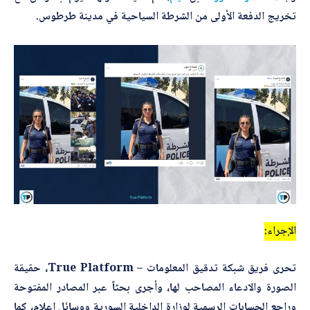
*
اسم المصحّح
تخريج الدفعة الأولى من الشرطة السياحية في مدينة طرطوس.
*
بريدك الإلكتروني
*
*
الموضوع
*
ا
ل
م
و
ض
*
التصحيح
و
الإجراء:
ع
تحرى فريق شبكة تدقيق المعلومات – True Platform، حقيقة
الصورة والادعاء المصاحب لها، وأجرى بحثاً عبر المصادر المفتوحة
وراجع الحسابات الرسمية لوزارة الداخلية السورية ووسائل إعلام، كما