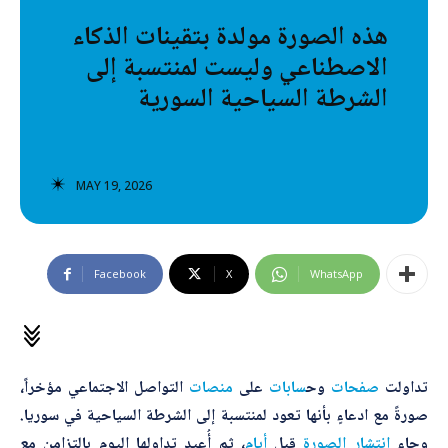
تصنيفات إضافية
هذه الصورة مولدة بتقينات الذكاء
الاصطناعي وليست لمنتسبة إلى
المعلومات الخاطئة
الشرطة السياحية السورية
المعلومات المضللة
تحقق
MAY 19, 2026
رئيسية
Facebook
X
WhatsApp
تداولت
صفحات
وح
سابات
على
منصات
التواصل الاجتماعي مؤخراً،
صورةً مع ادعاءٍ بأنها تعود لمنتسبة إلى الشرطة السياحية في سوريا.
وجاء
انتشار
الصورة
قبل
أيام
، ثم أُعيد تداولها اليوم بالتزامن مع