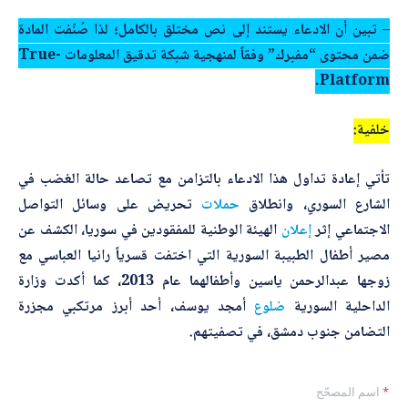
– تبين أن الادعاء يستند إلى نص مختلق بالكامل؛ لذا صُنّفت المادة
ضمن محتوى “
مفبرك
” وفقاً لمنهجية شبكة تدقيق المعلومات -True
Platform.
خلفية:
تأتي إعادة تداول هذا الادعاء بالتزامن مع تصاعد حالة الغضب في
الشارع السوري، وانطلاق
حملات
تحريض على وسائل التواصل
الاجتماعي إثر
إعلان
الهيئة الوطنية للمفقودين في سوريا، الكشف عن
مصير أطفال الطبيبة السورية التي اختفت قسرياً رانيا العباسي مع
زوجها عبدالرحمن ياسين وأطفالهما عام 2013، كما أكدت وزارة
الداحلية السورية
ضلوع
أمجد يوسف، أحد أبرز مرتكبي مجزرة
التضامن جنوب دمشق، في تصفيتهم.
ا
*
اسم المصحّح
ل