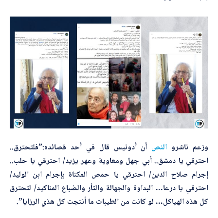
*
اسم المصحّح
ل
م
ص
حّ
ح
ا
*
بريدك الإلكتروني
ل
م
و
ض
و
ع
*
الموضوع
ا
ل
م
و
وزعم ناشرو
النص
أن أدونيس قال في أحد قصائده:”فلتحترق..
ض
*
التصحيح
و
احترقي يا دمشق.. أبي جهل ومعاوية وعهر يزيد/ احترقي يا حلب..
ع
إجرام صلاح الدين/ احترقي يا حمص المكناة بإجرام ابن الوليد/
احترقي يا درعا… البداوة والجهالة والثأر والضباع المناكيد/ لتحترق
كل هذه الهياكل… لو كانت من الطيبات ما أنتجت كل هذي الرزايا”.