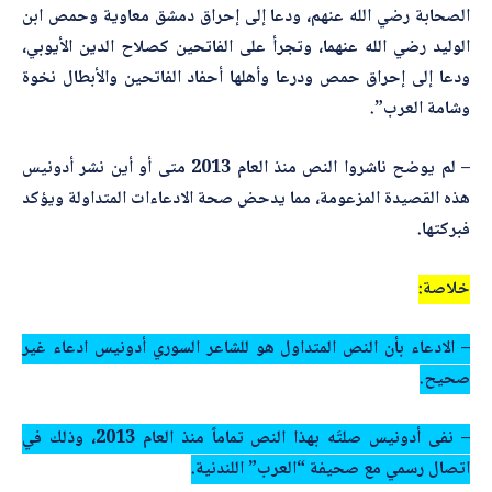
الصحابة رضي الله عنهم، ودعا إلى إحراق دمشق معاوية وحمص ابن
الوليد رضي الله عنهما، وتجرأ على الفاتحين كصلاح الدين الأيوبي،
ودعا إلى إحراق حمص ودرعا وأهلها أحفاد الفاتحين والأبطال نخوة
وشامة العرب”.
– لم يوضح ناشروا النص منذ العام 2013 متى أو أين نشر أدونيس
هذه القصيدة المزعومة، مما يدحض صحة الادعاءات المتداولة ويؤكد
فبركتها.
خلاصة:
– الادعاء بأن النص المتداول هو للشاعر السوري
أدونيس
ادعاء غير
صحيح.
– نفى أدونيس صلتَه بهذا النص تماماً منذ العام 2013، وذلك في
اتصال رسمي مع صحيفة “
العرب
” اللندنية.