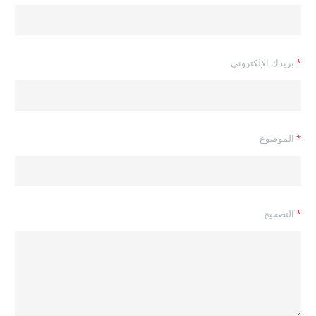
ت
ص
ح
ي
ح
*
بريدك الإلكتروني
ا
ل
ت
ص
ح
ي
*
الموضوع
ح
*
*
التصحيح