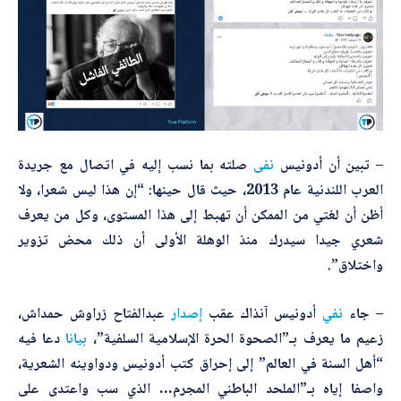
– تبين أن أدونيس
نفى
صلته بما نسب إليه في اتصال مع جريدة
العرب اللندنية عام 2013، حيث قال حينها: “إن هذا ليس شعرا، ولا
أظن أن لغتي من الممكن أن تهبط إلى هذا المستوى، وكل من يعرف
شعري جيدا سيدرك منذ الوهلة الأولى أن ذلك محض تزوير
واختلاق”.
– جاء
نفي
أدونيس آنذاك عقب
إصدار
عبدالفتاح زراوش حمداش،
زعيم ما يعرف بـ”الصحوة الحرة الإسلامية السلفية”،
بيانا
دعا فيه
“أهل السنة في العالم” إلى إحراق كتب أدونيس ودواوينه الشعرية،
واصفا إياه بـ”الملحد الباطني المجرم… الذي سب واعتدى على