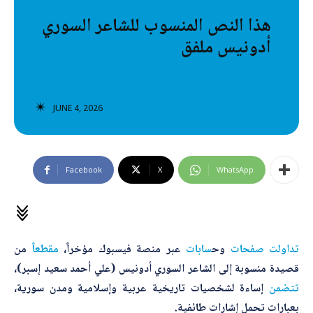
تصنيفات إضافية
هذا النص المنسوب للشاعر السوري
أدونيس ملفق
المعلومات الخاطئة
المعلومات المضللة
تحقق
JUNE 4, 2026
رئيسية
Facebook
X
WhatsApp
تداولت
صفحات
وح
سابات
عبر منصة فيسبوك مؤخراً،
مقطعاً
من
قصيدة منسوبة إلى الشاعر السوري
أدونيس
(علي أحمد سعيد إسبر)،
تتضمن
إساءة لشخصيات تاريخية عربية وإسلامية ومدن سورية،
بعبارات تحمل إشارات طائفية.
ا