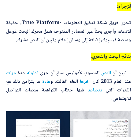
الإجراء:
أرسل
تحرى فريق شبكة تدقيق المعلومات -True Platform، حقيقة
الادعاء، وأجرى بحثاً عبر المصادر المفتوحة شمل محرك البحث غوغل
ومنصة فيسبوك، إضافة إلى وسائل إعلام وتبين أن النص مفبرك.
نتائج البحث والتحري:
– تبين أن
النص
المنسوب لأدونيس سبق أن جرى
تداوله
عدة
مرات
منذ العام 2013 كان
آخرها
العام الفائت، و
عادة
ما يتزامن ذلك مع
الفترات التي
يتصاعد
فيها خطاب الكراهية منصات التواصل
الاجتماعي.