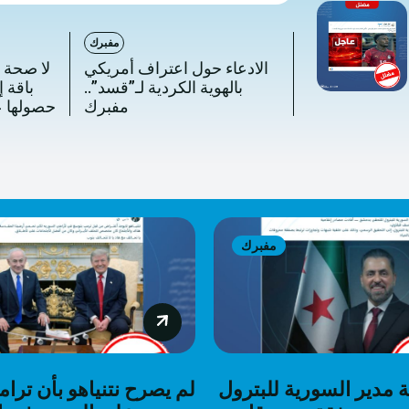
مفبرك
الادعاء حول اعتراف أمريكي
لا صحة 
بالهوية الكردية لـ”قسد”..
باقة إ
مفبرك
حصولها على رخصة في سوريا
مفبرك
ة مدير السورية للبترول
لم يصرح نتنياهو بأن ترام