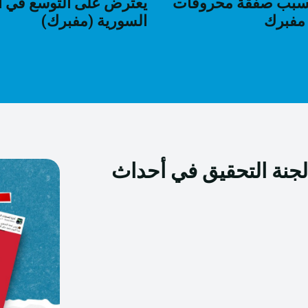
بسبب صفقة محروقات
يعترض على التوسع في ا
مفبرك
السورية (مفبرك)
جنة التحقيق في أحداث