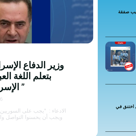
 كراهية
سبب صفقة
ت إضافية
 الخاطئة
 المضللة
تحقق
وزير الدفاع الإسر
رئيسية
بتعلم اللغة الع
الإسرائيليين “مفبرك ”
26
 اختنق في
الادعاء : "يجب على السوريين ال
ويجب أن يحسنوا التواصل والتع