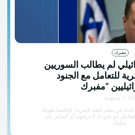
مفبرك
ائيلي لم يطالب السوريين
برية للتعامل مع الجنود
August 7, 20
بدء في تعلم اللغة العبرية، فإقامتنا طويلة
امل مع جنودنا، لا ترقبهم أو التفكير بأي
سلوك...