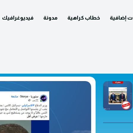
ت إضافية
خطاب كراهية
مدونة
فيديوغرافيك
English
التصحيح
ومات عنا
يوغرافيك
مدونة