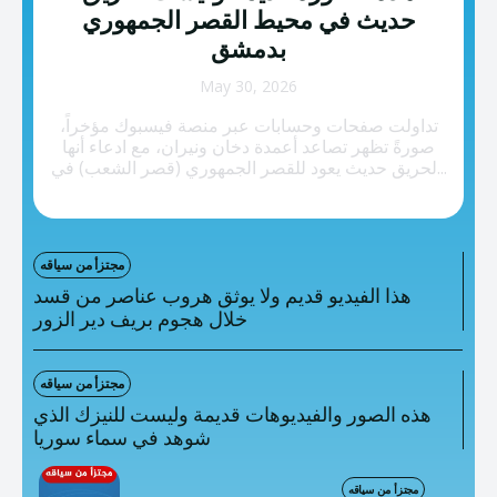
تصنيفات إضافية
حديث في محيط القصر الجمهوري
بدمشق
المعلومات الخاطئة
May 30, 2026
المعلومات المضللة
تداولت صفحات وحسابات عبر منصة فيسبوك مؤخراً،
تحقق
صورةً تظهر تصاعد أعمدة دخان ونيران، مع ادعاء أنها
لحريق حديث يعود للقصر الجمهوري (قصر الشعب) في...
رئيسية
مجتزأ من سياقه
هذا الفيديو قديم ولا يوثق هروب عناصر من قسد
خلال هجوم بريف دير الزور
مجتزأ من سياقه
هذه الصور والفيديوهات قديمة وليست للنيزك الذي
شوهد في سماء سوريا
مجتزأ من سياقه