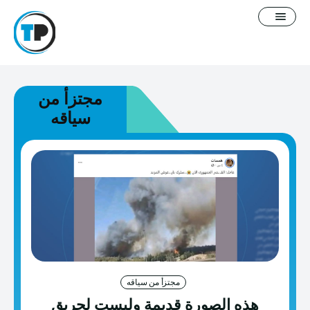
مجتزأ من
سياقه
English
سياسة التصحيح
معلومات عنا
فيديوغرافيك
مدونة
مجتزأ من سياقه
خطاب كراهية
هذه الصورة قديمة وليست لحريق