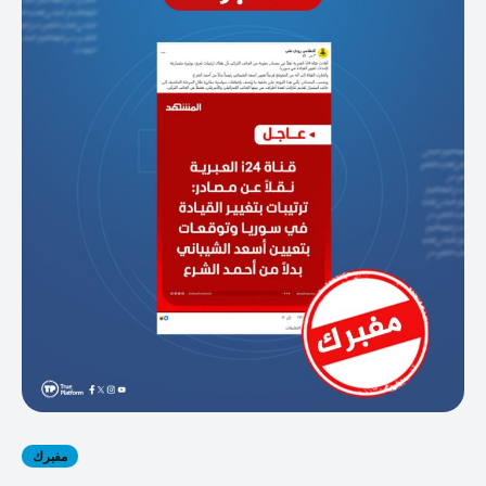
مفبرك