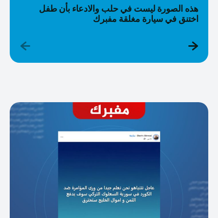
هذه الصورة ليست في حلب والادعاء بأن طفل
اختنق في سيارة مغلقة مفبرك