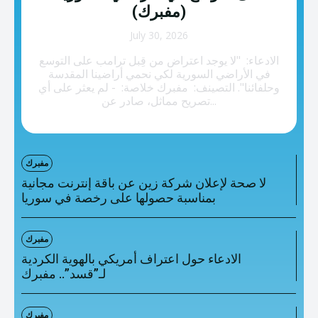
تصنيفات إضافية
(مفبرك)
المعلومات الخاطئة
July 30, 2026
الادعاء: "لا يوجد اعتراض من قِبل ترامب على التوسع
المعلومات المضللة
في الأراضي السورية لكي نحمي أراضينا المقدسة
وحلفائنا". التصينف: مفبرك خلاصة: - لم يعثر على أي
تحقق
تصريح مماثل، صادر عن...
رئيسية
مفبرك
لا صحة لإعلان شركة زين عن باقة إنترنت مجانية
بمناسبة حصولها على رخصة في سوريا
مفبرك
الادعاء حول اعتراف أمريكي بالهوية الكردية
لـ”قسد”.. مفبرك
مفبرك