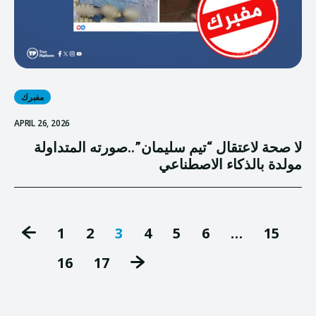
مفبرك
APRIL 26, 2026
لا صحة لاعتقال “تيم سليمان”..صورته المتداولة
مولدة بالذكاء الاصطناعي
1
2
3
4
5
6
…
15
16
17