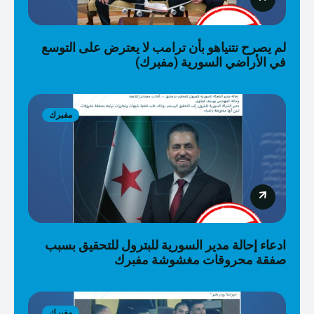
لم يصرح نتنياهو بأن ترامب لا يعترض على التوسع
في الأراضي السورية (مفبرك)
مفبرك
ادعاء إحالة مدير السورية للبترول للتحقيق بسبب
صفقة محروقات مغشوشة مفبرك
مفبرك