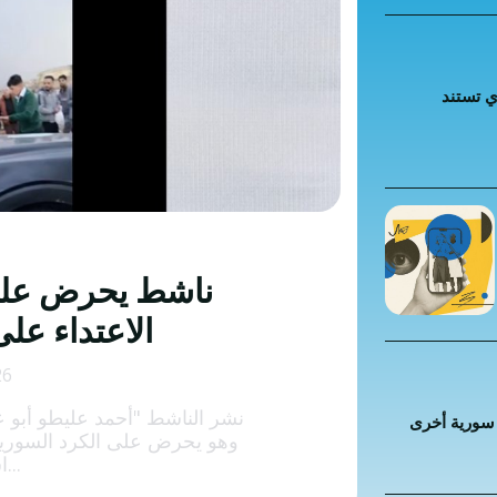
 كراهية
ت إضافية
 تستند
 الخاطئة
 المضللة
تحقق
رئيسية
ناشط يحرض على 
الاعتداء عل
26
نشر الناشط "أحمد عليطو أبو 
سورية أخرى
وهو يحرض على الكرد السوريين 
استعراضه حادثة...