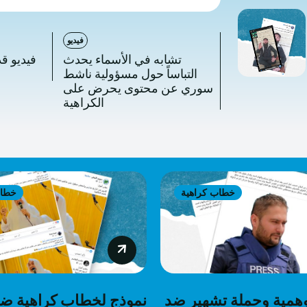
فيديو
تشابه في الأسماء يحدث
فيديو ق
التباساً حول مسؤولية ناشط
سوري عن محتوى يحرض على
الكراهية
خطاب كراهية
خطاب
همية وحملة تشهير ضد
نموذج لخطاب كراهية ض