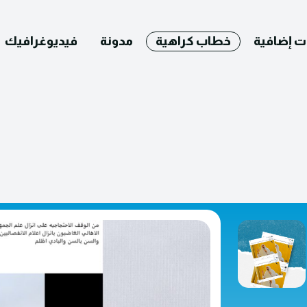
ت إضافية
خطاب كراهية
مدونة
فيديوغرافيك
English
التصحيح
ومات عنا
يوغرافيك
مدونة