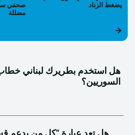
يضغط الزناد
صحفي سور
مضللة
هل استخدم بطريرك لبناني خطاب 
السوريين؟
هل تعد عبارة “كل من يدعم ق