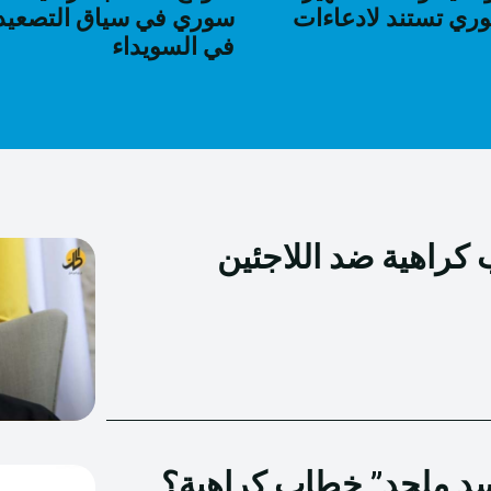
ي تستند لادعاءات
سوري في سياق التصعيد 
في السويداء
كراهية ضد اللاجئين
سد ملحد” خطاب كراهية؟