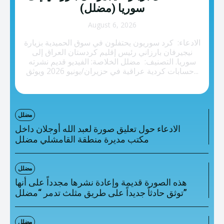
تصنيفات إضافية
سوريا (مضلل)
المعلومات الخاطئة
August 6, 2026
الادعاء: كرد سوريون يحتفلون في سوق الحميدية بزيارة
المعلومات المضللة
نيجيرفان بارزاني رئيس إقليم كردستان العراق إلى
سوريا. التصنيف: مضلل الخلاصة: الفيديو قديم نشرته
تحقق
حسابات كردية عراقية في حزيران/يونيو 2026 ويوثق...
رئيسية
مضلل
الادعاء حول تعليق صورة لعبد الله أوجلان داخل
مكتب مديرة منطقة القامشلي مضلل
مضلل
هذه الصورة قديمة وإعادة نشرها مجدداً على أنها
توثق حادثاً جديداً على طريق مثلث تدمر “مضلل”
مضلل