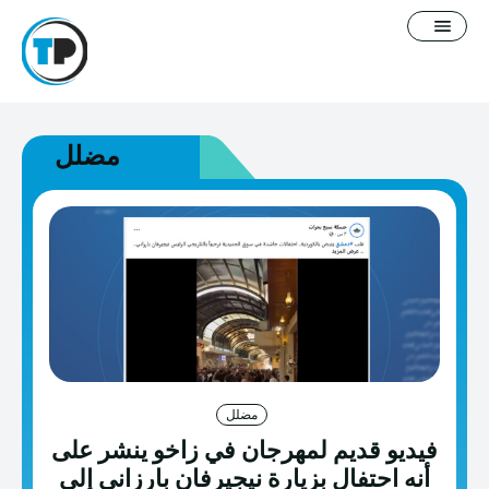
مضلل
English
سياسة التصحيح
معلومات عنا
فيديوغرافيك
مدونة
مضلل
فيديو قديم لمهرجان في زاخو ينشر على
خطاب كراهية
أنه احتفال بزيارة نيجيرفان بارزاني إلى