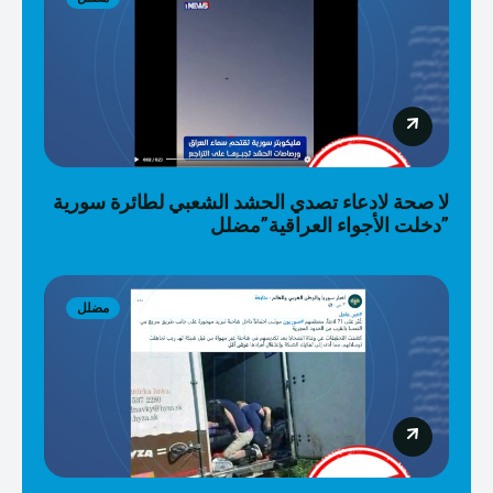
لا صحة لادعاء تصدي الحشد الشعبي لطائرة سورية
دخلت الأجواء العراقية”مضلل”
مضلل