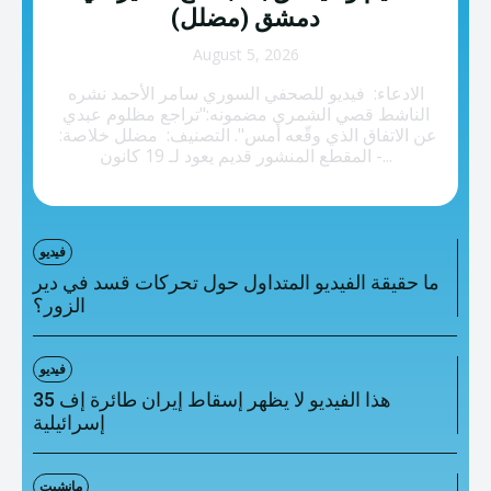
تصنيفات إضافية
دمشق (مضلل)
المعلومات الخاطئة
August 5, 2026
الادعاء: فيديو للصحفي السوري سامر الأحمد نشره
المعلومات المضللة
الناشط قصي الشمري مضمونه:"تراجع مظلوم عبدي
عن الاتفاق الذي وقّعه أمس". التصنيف: مضلل خلاصة:
تحقق
- المقطع المنشور قديم يعود لـ 19 كانون...
رئيسية
فيديو
ما حقيقة الفيديو المتداول حول تحركات قسد في دير
الزور؟
فيديو
هذا الفيديو لا يظهر إسقاط إيران طائرة إف 35
إسرائيلية
مانشيت