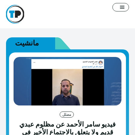
مانشيت
English
سياسة التصحيح
معلومات عنا
فيديوغرافيك
مدونة
مضلل
فيديو سامر الأحمد عن مظلوم عبدي
خطاب كراهية
قديم ولا يتعلق بالاجتماع الأخير في