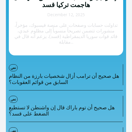
تصنيفات إضافية
هاجمت تركيا قسد
المعلومات الخاطئة
December 12, 2025
تداولت حسابات وصفحات على منصة فيسبوك، مؤخراً،
المعلومات المضللة
منشورات تتضمن تصريحاً منسوباً إلى مظلوم عبدي،
قائد قوات سوريا الديمقراطية (قسد)، يزعم أنه قال في
تحقق
مقابلة...
رئيسية
نص
هل صحيح أن ترامب أزال شخصيات بارزة من النظام
السابق من قوائم العقوبات؟
نص
هل صحيح أن توم باراك قال إن واشنطن لا تستطيع
الضغط على قسد؟
نص