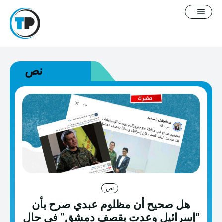
نص
English
سياسة التصحيح
معلومات عنا
فيديوغرافيك
مدونة
نص
هل صحيح أن مظلوم عبدي صرح بأن
خطاب كراهية
“إسرائيل وعدت بقصف دمشق” في حال