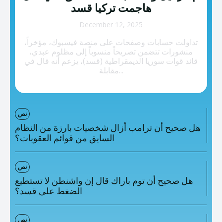
تصنيفات إضافية
هاجمت تركيا قسد
المعلومات الخاطئة
December 12, 2025
تداولت حسابات وصفحات على منصة فيسبوك، مؤخراً،
المعلومات المضللة
منشورات تتضمن تصريحاً منسوباً إلى مظلوم عبدي،
قائد قوات سوريا الديمقراطية (قسد)، يزعم أنه قال في
تحقق
مقابلة...
رئيسية
نص
هل صحيح أن ترامب أزال شخصيات بارزة من النظام
السابق من قوائم العقوبات؟
نص
هل صحيح أن توم باراك قال إن واشنطن لا تستطيع
الضغط على قسد؟
نص