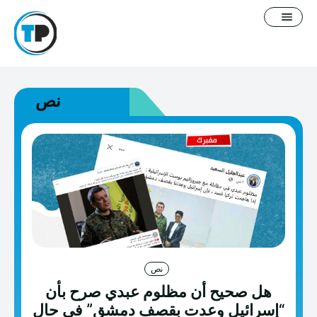
نص
English
سياسة التصحيح
معلومات عنا
فيديوغرافيك
مدونة
نص
هل صحيح أن مظلوم عبدي صرح بأن
خطاب كراهية
“إسرائيل وعدت بقصف دمشق” في حال