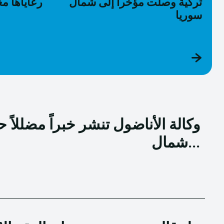
تركية وصلت مؤخراً إلى شمال
رعاياها م
سوريا
وكالة الأناضول تنشر خبراً مضللاً 
شمال...