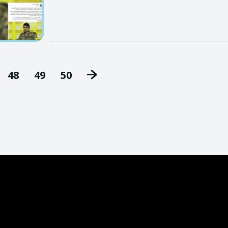
48
49
50