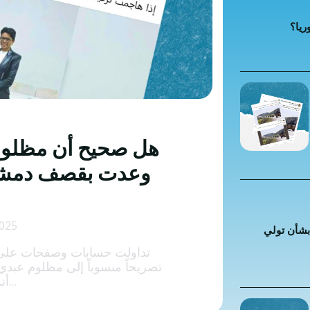
 كراهية
ريا؟
ت إضافية
 الخاطئة
 المضللة
تحقق
هل صحيح أن مظلوم
رئيسية
وعدت بقصف دمشق”
2025
بشأن تولي
تداولت حسابات وصفحات على 
تصريحاً منسوباً إلى مظلوم عبدي
أنه قال في مقابلة...