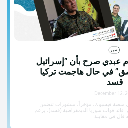
نص
 عبدي صرح بأن “إسرائيل
 في حال هاجمت تركيا
قسد
December 12, 
منصة فيسبوك، مؤخراً، منشورات تتضمن
، قائد قوات سوريا الديمقراطية (قسد)، يزعم