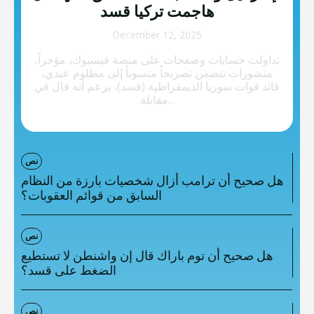
تصنيفات إضافية
هاجمت تركيا قسد
المعلومات الخاطئة
December 12, 2025
تداولت حسابات وصفحات على منصة فيسبوك، مؤخراً،
المعلومات المضللة
منشورات تتضمن تصريحاً منسوباً إلى مظلوم عبدي،
قائد قوات سوريا الديمقراطية (قسد)، يزعم أنه قال في
تحقق
مقابلة...
رئيسية
نص
هل صحيح أن ترامب أزال شخصيات بارزة من النظام
السابق من قوائم العقوبات؟
نص
هل صحيح أن توم باراك قال إن واشنطن لا تستطيع
الضغط على قسد؟
نص