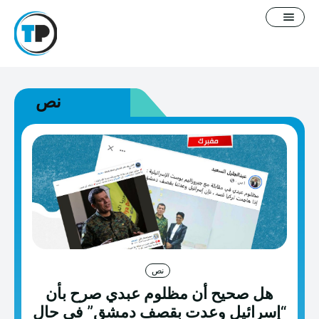
نص
English
سياسة التصحيح
معلومات عنا
فيديوغرافيك
مدونة
نص
هل صحيح أن مظلوم عبدي صرح بأن
خطاب كراهية
“إسرائيل وعدت بقصف دمشق” في حال