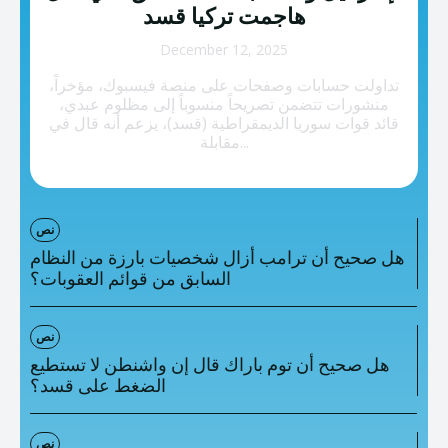
تصنيفات إضافية
هاجمت تركيا قسد
المعلومات الخاطئة
December 12, 2025
تداولت حسابات وصفحات على منصة فيسبوك، مؤخراً،
المعلومات المضللة
منشورات تتضمن تصريحاً منسوباً إلى مظلوم عبدي،
قائد قوات سوريا الديمقراطية (قسد)، يزعم أنه قال في
تحقق
مقابلة...
رئيسية
نص
هل صحيح أن ترامب أزال شخصيات بارزة من النظام
السابق من قوائم العقوبات؟
نص
هل صحيح أن توم باراك قال إن واشنطن لا تستطيع
الضغط على قسد؟
نص