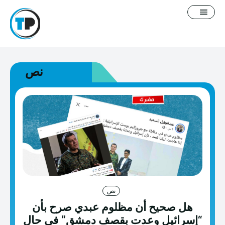
نص
English
سياسة التصحيح
معلومات عنا
فيديوغرافيك
مدونة
نص
هل صحيح أن مظلوم عبدي صرح بأن
خطاب كراهية
“إسرائيل وعدت بقصف دمشق” في حال