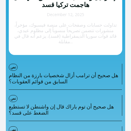
تصنيفات إضافية
هاجمت تركيا قسد
المعلومات الخاطئة
December 12, 2025
تداولت حسابات وصفحات على منصة فيسبوك، مؤخراً،
المعلومات المضللة
منشورات تتضمن تصريحاً منسوباً إلى مظلوم عبدي،
قائد قوات سوريا الديمقراطية (قسد)، يزعم أنه قال في
تحقق
مقابلة...
رئيسية
نص
هل صحيح أن ترامب أزال شخصيات بارزة من النظام
السابق من قوائم العقوبات؟
نص
هل صحيح أن توم باراك قال إن واشنطن لا تستطيع
الضغط على قسد؟
نص