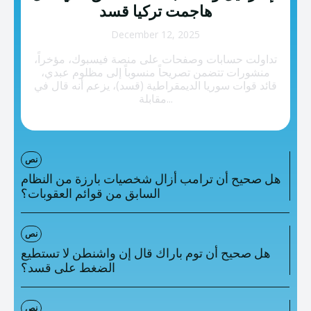
تصنيفات إضافية
هاجمت تركيا قسد
المعلومات الخاطئة
December 12, 2025
تداولت حسابات وصفحات على منصة فيسبوك، مؤخراً،
المعلومات المضللة
منشورات تتضمن تصريحاً منسوباً إلى مظلوم عبدي،
قائد قوات سوريا الديمقراطية (قسد)، يزعم أنه قال في
تحقق
مقابلة...
رئيسية
نص
هل صحيح أن ترامب أزال شخصيات بارزة من النظام
السابق من قوائم العقوبات؟
نص
هل صحيح أن توم باراك قال إن واشنطن لا تستطيع
الضغط على قسد؟
نص