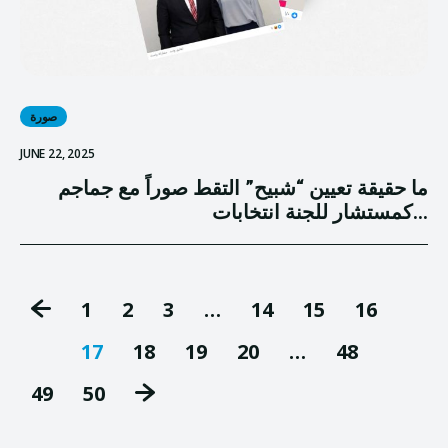
صورة
JUNE 22, 2025
ما حقيقة تعيين “شبيح” التقط صوراً مع جماجم
كمستشار للجنة انتخابات...
1
2
3
…
14
15
16
17
18
19
20
…
48
49
50