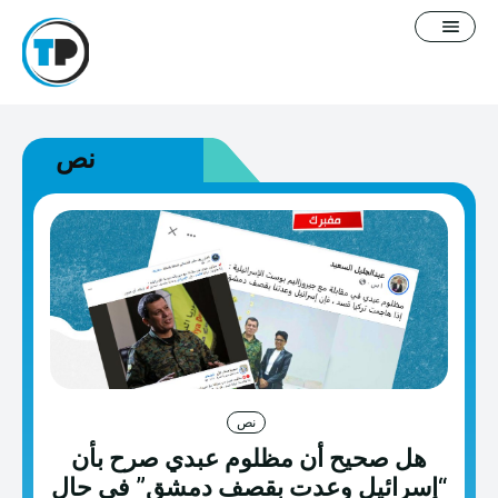
نص
English
سياسة التصحيح
معلومات عنا
فيديوغرافيك
مدونة
نص
هل صحيح أن مظلوم عبدي صرح بأن
خطاب كراهية
“إسرائيل وعدت بقصف دمشق” في حال